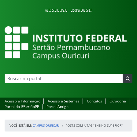
Pular para o conteúdo
ACESSIBILIDADE
MAPA DO SITE
Campus Ouricuri
Acesso à Informação
Acesso a Sistemas
Contatos
Ouvidoria
Portal do IFSertãoPE
Portal Antigo
VOCÊ ESTÁ EM:
CAMPUS OURICURI
POSTS COM A TAG "ENSINO SUPERIOR"