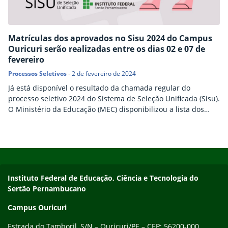
Matrículas dos aprovados no Sisu 2024 do Campus
Ouricuri serão realizadas entre os dias 02 e 07 de
fevereiro
Processos Seletivos
-
2 de fevereiro de 2024
Já está disponível o resultado da chamada regular do
processo seletivo 2024 do Sistema de Seleção Unificada (Sisu).
O Ministério da Educação (MEC) disponibilizou a lista dos
selecionados na última quarta-feira (31) no Portal Único de
Acesso ao Ensino Superior. Também já é possível acessar as
listas com os candidatos aprovados do Campus Ouricuri,
Início do rodapé
Fim do conteúdo
separadas por curso e entrada, na…
Endereço
Instituto Federal de Educação, Ciência e Tecnologia do
Sertão Pernambucano
Campus Ouricuri
Estrada do Tamboril, S/N – Ouricuri/PE – CEP: 56200-000