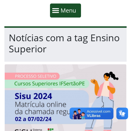
Início da navegação
Mostrar
Menu
Fim da navegação
Início do conteúdo
Notícias com a tag Ensino
Superior