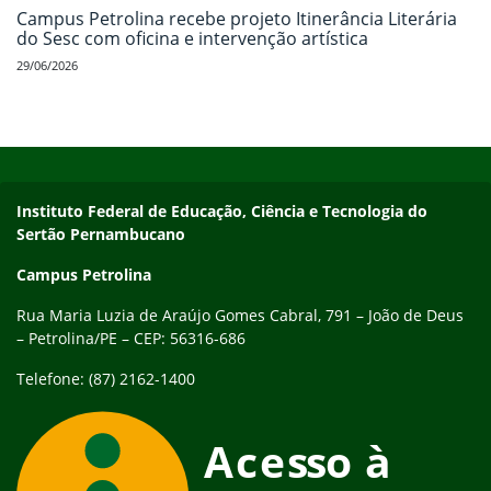
Campus Petrolina recebe projeto Itinerância Literária
do Sesc com oficina e intervenção artística
29/06/2026
Início do rodapé
Fim do conteúdo
Endereço
Instituto Federal de Educação, Ciência e Tecnologia do
Sertão Pernambucano
Campus Petrolina
Rua Maria Luzia de Araújo Gomes Cabral, 791 – João de Deus
– Petrolina/PE – CEP: 56316-686
Telefone: (87) 2162-1400