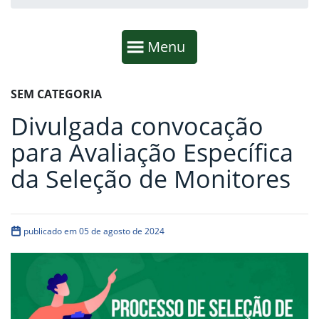
Início da navegação
Mostrar
Menu
Fim da navegação
Início do conteúdo
SEM CATEGORIA
Divulgada convocação
para Avaliação Específica
da Seleção de Monitores
publicado em 05 de agosto de 2024