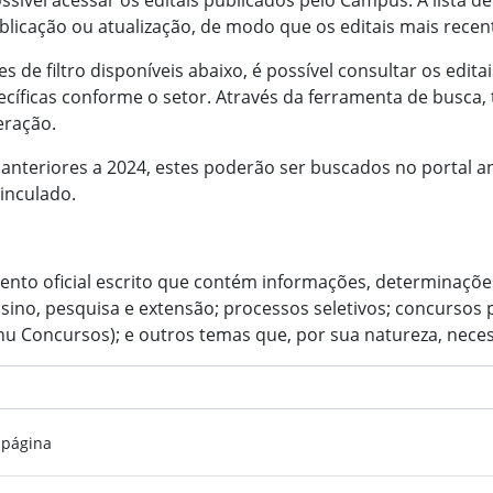
ssível acessar os editais publicados pelo Campus. A lista
blicação ou atualização, de modo que os editais mais rece
es de filtro disponíveis abaixo, é possível consultar os edit
cíficas conforme o setor. Através da ferramenta de busca, 
eração.
 anteriores a 2024, estes poderão ser buscados no portal a
vinculado.
ento oficial escrito que contém informações, determinaçõe
ino, pesquisa e extensão; processos seletivos; concursos 
nu Concursos); e outros temas que, por sua natureza, neces
 página