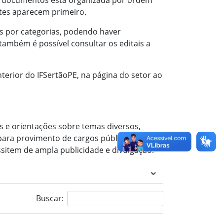
 de documentos está organizada por ordem
ntes aparecem primeiro.
ais por categorias, podendo haver
também é possível consultar os editais a
nterior do IFSertãoPE, na página do setor ao
s e orientações sobre temas diversos,
para provimento de cargos públicos (neste
sitem de ampla publicidade e divulgação.
Buscar: