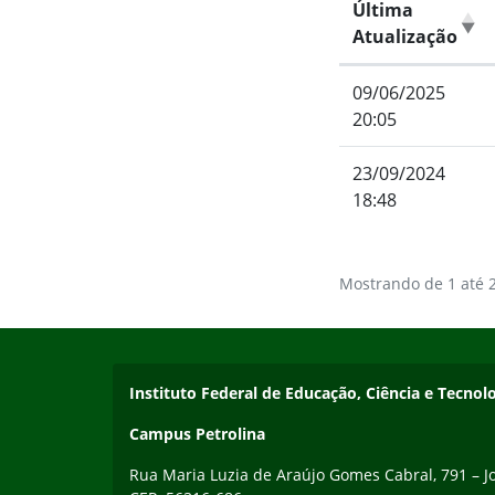
Última
Atualização
09/06/2025
20:05
23/09/2024
18:48
Mostrando de 1 até 2
Início do rodapé
Fim do conteúdo
Endereço
Instituto Federal de Educação, Ciência e Tecn
Campus Petrolina
Rua Maria Luzia de Araújo Gomes Cabral, 791 – Jo