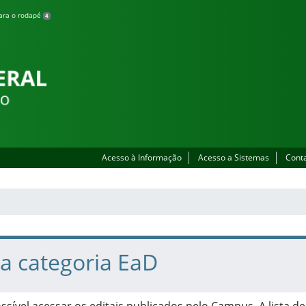
para o rodapé
4
Acesso à Informação
Acesso a Sistemas
Cont
na categoria EaD