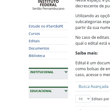
Neste espaço, é po
decrescente de pu
Utilizando as opçõ
subcategorias espe
Estude no IFSertãoPE
partir da sua num
Cursos
No caso de editais
Editais
qual o edital está 
Documentos
Saiba mais:
Biblioteca
Edital é um docum
como bolsas de ens
(EXPANDIR SUBMENUS)
INSTITUCIONAL
caso, acesse o me
Busca Avançada
(EXPANDIR SUBMENUS)
EDUCACIONAL
Editais por
Fim da navegação