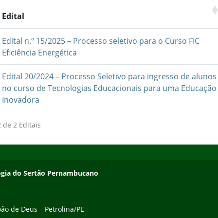
Edital
Edital n.º 15/2025 – Processo seletivo para o Curso FIC
Eficiência Energética
Edital 20/2024 – Processo Seletivo para ingresso de alunos
no curso de Tecnologias Educacionais para uma Educação
Inovadora
 de 2 Editais
ologia do Sertão Pernambucano
ão de Deus – Petrolina/PE –