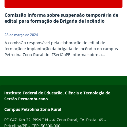
Comissão informa sobre suspensão temporária de
edital para formação de Brigada de Incêndio
28 de março de 2024
A comissão responsável pela elaboração do edital de
formação e implantação da brigada de incêndio do campus
Petrolina Zona Rural do IFSertãoPE informa sobre a
suspensão temporária do edital de seleção (Edital nº
33/2023). De acordo com informações da comissão, o edital
permenecerá suspenso até que todos os documentos
Início do rodapé
Fim do conteúdo
norteadores para formação da brigada de incêndios, POP
(Procedimento operacional padrão)…
Endereço
Instituto Federal de Educação, Ciência e Tecnologia do
Sertão Pernambucano
Campus Petrolina Zona Rural
PE 647, Km 22, PISNC N – 4, Zona Rural, Cx. Postal 49 –
Petrolina/PE – CEP: 56300-000