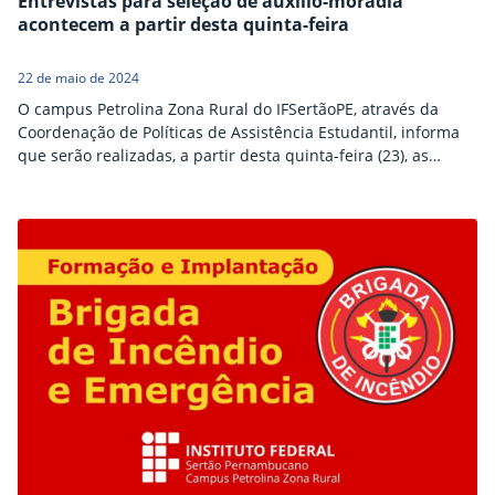
Entrevistas para seleção de auxílio-moradia
acontecem a partir desta quinta-feira
22 de maio de 2024
O campus Petrolina Zona Rural do IFSertãoPE, através da
Coordenação de Políticas de Assistência Estudantil, informa
que serão realizadas, a partir desta quinta-feira (23), as
entrevistas para seleção do auxílio-moradia, regida pelo
Edital nº 02/2024. As entrevistas serão feitas por assistente
social, através de telefone (a ligação será realizada pela
própria assistente social). Todas as informações relativas à
seleção para…