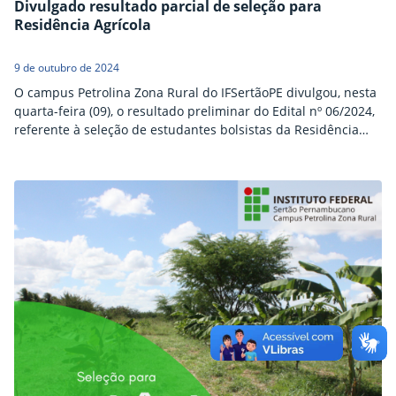
Divulgado resultado parcial de seleção para
Residência Agrícola
9 de outubro de 2024
O campus Petrolina Zona Rural do IFSertãoPE divulgou, nesta
quarta-feira (09), o resultado preliminar do Edital nº 06/2024,
referente à seleção de estudantes bolsistas da Residência
Agrícola. Os interessados podem interpor recurso nesta
quinta-feira (10), através do e-mail czr.gabinete@ifsertao-
pe.edu.br. A Residência Agrícola tem como objetivo apoiar a
qualificação técnica de estudantes dos níveis Médio
Integrado, Subsequente e Superior, por meio de…