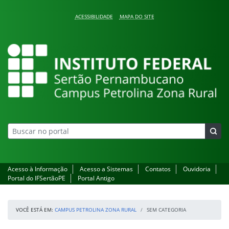
Pular para o conteúdo
ACESSIBILIDADE
MAPA DO SITE
Campus Petrolina Zona
Acesso à Informação
Acesso a Sistemas
Contatos
Ouvidoria
Portal do IFSertãoPE
Portal Antigo
VOCÊ ESTÁ EM:
CAMPUS PETROLINA ZONA RURAL
SEM CATEGORIA