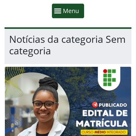
Início da navegação
Mostrar
Menu
Fim da navegação
Início do conteúdo
Notícias da categoria Sem
categoria