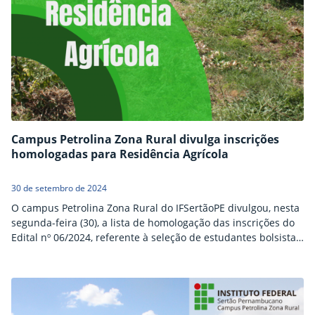
Campus Petrolina Zona Rural divulga inscrições
homologadas para Residência Agrícola
30 de setembro de 2024
O campus Petrolina Zona Rural do IFSertãoPE divulgou, nesta
segunda-feira (30), a lista de homologação das inscrições do
Edital nº 06/2024, referente à seleção de estudantes bolsistas
da Residência Agrícola. Os interessados podem interpor
recurso nesta terça-feira (1º), através do e-mail
czr.gabinete@ifsertao-pe.edu.br. A Residência Agrícola tem
como objetivo apoiar a qualificação técnica de estudantes dos
níveis Médio Integrado, Subsequente e Superior,…