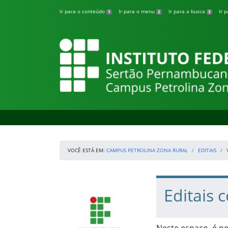
Pular para o conteúdo
Ir para o conteúdo
Ir para o menu
Ir para a busca
Ir 
1
2
3
Campus Petrolina
VOCÊ ESTÁ EM:
CAMPUS PETROLINA ZONA RURAL
EDITAIS
Início da navegação
IFSertãoPE
Início do conteúdo
Editais 