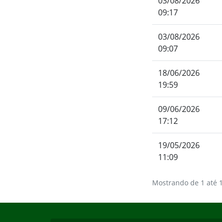
03/08/2026
09:17
03/08/2026
09:07
18/06/2026
19:59
09/06/2026
17:12
19/05/2026
11:09
Mostrando de 1 até 1
Início do rodapé
Fim do conteúdo