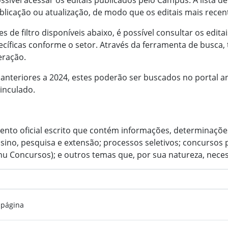
ssível acessar os editais publicados pelo Campus. A lista
blicação ou atualização, de modo que os editais mais rece
es de filtro disponíveis abaixo, é possível consultar os edit
cíficas conforme o setor. Através da ferramenta de busca, 
eração.
 anteriores a 2024, estes poderão ser buscados no portal a
vinculado.
ento oficial escrito que contém informações, determinaçõe
ino, pesquisa e extensão; processos seletivos; concursos 
nu Concursos); e outros temas que, por sua natureza, neces
 página