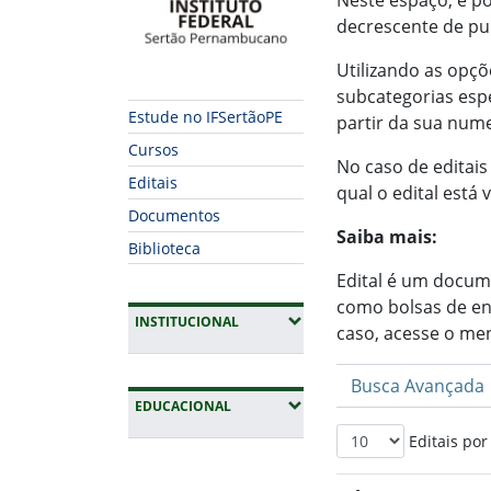
Neste espaço, é po
decrescente de pu
Utilizando as opçõ
subcategorias espe
Estude no IFSertãoPE
partir da sua num
Cursos
No caso de editais
Editais
qual o edital está 
Documentos
Saiba mais:
Biblioteca
Edital é um docum
como bolsas de ens
(EXPANDIR SUBMENUS)
INSTITUCIONAL
caso, acesse o me
Busca Avançada
(EXPANDIR SUBMENUS)
EDUCACIONAL
Editais por
Fim da navegação