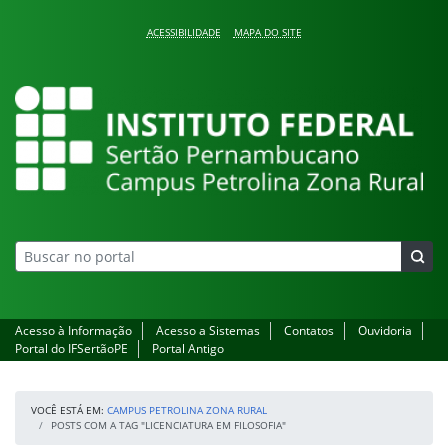
Pular para o conteúdo
ACESSIBILIDADE
MAPA DO SITE
Campus Petrolina Zona
Acesso à Informação
Acesso a Sistemas
Contatos
Ouvidoria
Portal do IFSertãoPE
Portal Antigo
VOCÊ ESTÁ EM:
CAMPUS PETROLINA ZONA RURAL
POSTS COM A TAG "LICENCIATURA EM FILOSOFIA"