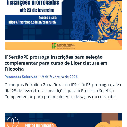
IFSertãoPE prorroga inscrições para seleção
complementar para curso de Licenciatura em
Filosofia
Processos Seletivos
-
19 de fevereiro de 2026
O campus Petrolina Zona Rural do IFSertãoPE prorrogou, até o
dia 23 de fevereiro, as inscrições para o Processo Seletivo
Complementar para preenchimento de vagas do curso de
Licenciatura em Filosofia, referente ao Edital nº 05/2026. Estão
disponíveis 10 vagas. As inscrições são gratuitas e devem ser
feitas através de preenchimento de formulário eletrônico. Os
interessados devem ter concluído o Ensino…