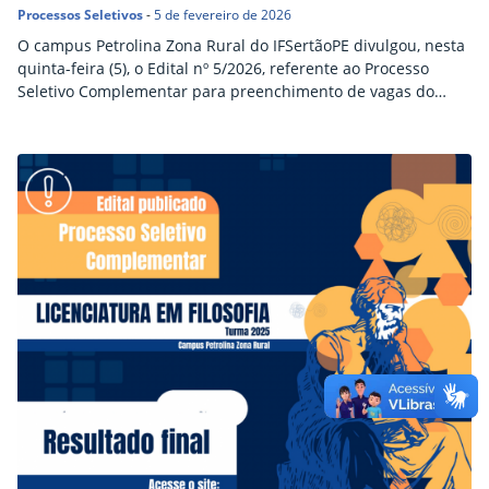
Processos Seletivos
-
5 de fevereiro de 2026
O campus Petrolina Zona Rural do IFSertãoPE divulgou, nesta
quinta-feira (5), o Edital nº 5/2026, referente ao Processo
Seletivo Complementar para preenchimento de vagas do
curso de Licenciatura em Filosofia. Estão disponíveis 10
vagas. As inscrições são gratuitas e devem ser feitas através
de preenchimento de formulário eletrônico, no prazo de 9 a
18 de fevereiro. Os interessados devem ter concluído o…