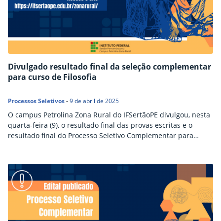
Divulgado resultado final da seleção complementar
para curso de Filosofia
Processos Seletivos
-
9 de abril de 2025
O campus Petrolina Zona Rural do IFSertãoPE divulgou, nesta
quarta-feira (9), o resultado final das provas escritas e o
resultado final do Processo Seletivo Complementar para
preenchimento de vagas do curso de Licenciatura em
Filosofia, referente ao Edital nº 8/2025. Os candidatos
classificados terão suas matrículas efetivadas
automaticamente junto à Coordenação de Controle
Acadêmico do campus Petrolina Zona Rural.. A…