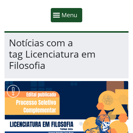
Início da navegação
Mostrar
Menu
Fim da navegação
Início do conteúdo
Notícias com a
tag Licenciatura em
Filosofia