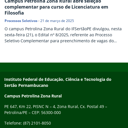
Campus Petrolina Zona Rural abre seleção
complementar para curso de Licenciatura em
Filosofia
Processos Seletivos
-
21 de março de 2025
O campus Petrolina Zona Rural do IFSertãoPE divulgou, nesta
sexta-feira (21), o Edital nº 8/2025, referente ao Processo
Seletivo Complementar para preenchimento de vagas do
curso de Licenciatura em Filosofia. Estão disponíveis 20
vagas. As inscrições são gratuitas e devem ser feitas através
de preenchimento de formulário eletrônico, no prazo de 24 a
Início do rodapé
Fim do conteúdo
30 de março. Os interessados devem ter…
Endereço
Instituto Federal de Educação, Ciência e Tecnologia do
Sertão Pernambucano
Campus Petrolina Zona Rural
PE 647, Km 22, PISNC N – 4, Zona Rural, Cx. Postal 49 –
Petrolina/PE – CEP: 56300-000
Telefone: (87) 2101-8050