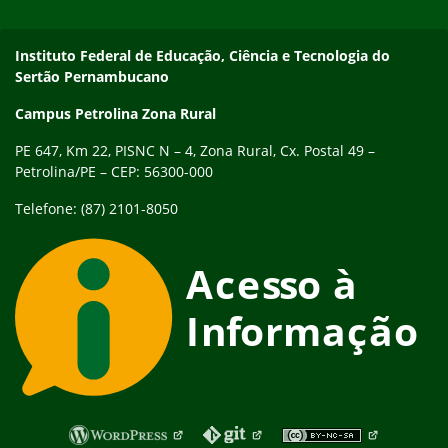
de formulário eletrônico (clique aqui). Foi divulgado ainda
novo cronograma…
Endereço
Instituto Federal de Educação, Ciência e Tecnologia do
Sertão Pernambucano
Campus Petrolina Zona Rural
PE 647, Km 22, PISNC N – 4, Zona Rural, Cx. Postal 49 –
Petrolina/PE – CEP: 56300-000
Telefone: (87) 2101-8050