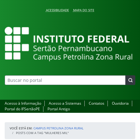
Pular para o conteúdo
ACESSIBILIDADE
MAPA DO SITE
Campus Petrolina Zona
Acesso à Informação
Acesso a Sistemas
Contatos
Ouvidoria
Portal do IFSertãoPE
Portal Antigo
VOCÊ ESTÁ EM:
CAMPUS PETROLINA ZONA RURAL
POSTS COM A TAG "MULHERES MIL"