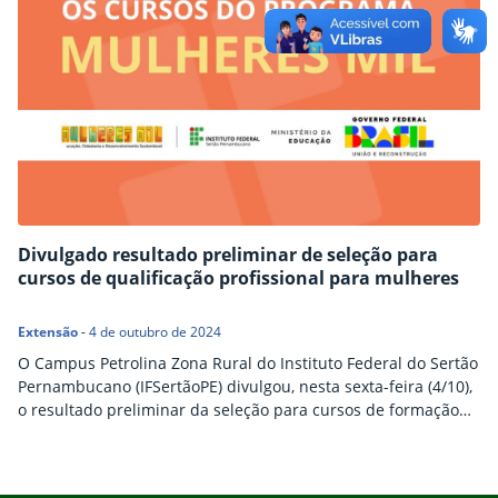
Divulgado resultado preliminar de seleção para
cursos de qualificação profissional para mulheres
Extensão
-
4 de outubro de 2024
O Campus Petrolina Zona Rural do Instituto Federal do Sertão
Pernambucano (IFSertãoPE) divulgou, nesta sexta-feira (4/10),
o resultado preliminar da seleção para cursos de formação
profissional para mulheres, parte do Programa Mulheres Mil
IFSertãoPE. As candidatas interessadas podem interpor
recurso nos dias 7 e 8 de outubro, através de preenchimento
Início do rodapé
Fim do conteúdo