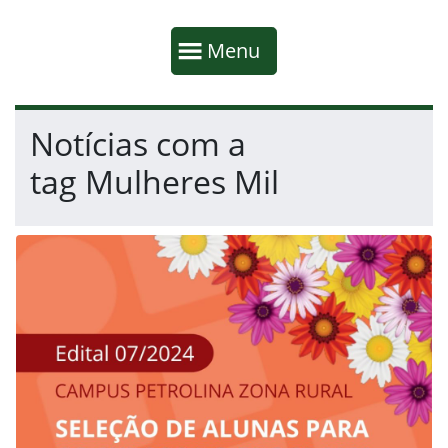
Início da navegação
Mostrar
Menu
Fim da navegação
Início do conteúdo
Notícias com a
tag Mulheres Mil