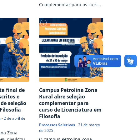
ara
Complementar para os cursos
e vagas do
Subsequentes em Agricultura,
nte em
Agroindústria e Zootecnia,
 ingresso no
realizado pelo campus
e de 2026. As
Petrolina Zona Rural do
atuitas e
IFSertãoPE, devem realizar a
adas entre os
matrícula, presencialmente,
ulho, através
nos dias 2 e 3 de fevereiro, na
to de
Secretaria de Controle
nico (clique
Acadêmico do campus Clique
enchimento…
aqui para conferir o resultado
final da seleção
complementar para ingresso
ta final de
Campus Petrolina Zona
nos cursos de Agricultura,
critos e
Rural abre seleção
Agroindústria…
 de seleção
complementar para
Filosofia
curso de Licenciatura em
Filosofia
s
-
2 de abril de
Processos Seletivos
-
21 de março
de 2025
ina Zona
oPE divulgou,
O campus Petrolina Zona