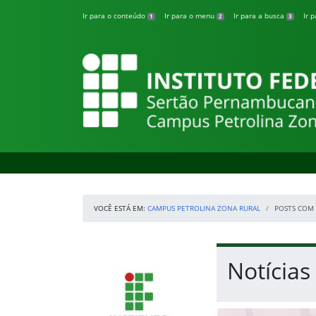
Pular para o conteúdo
Ir para o conteúdo
Ir para o menu
Ir para a busca
Ir 
1
2
3
Campus Petrolina
VOCÊ ESTÁ EM:
CAMPUS PETROLINA ZONA RURAL
POSTS COM 
Início da navegação
IFSertãoPE
Início do conteúdo
Notícia