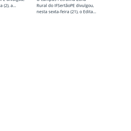
a (2), a
Rural do IFSertãoPE divulgou,
 candidatos
nesta sexta-feira (21), o Edital
esso Seletivo
nº 8/2025, referente ao
ara
Processo Seletivo
e vagas do
Complementar para
atura em
preenchimento de vagas do
te ao Edital nº
curso de Licenciatura em
idatos
Filosofia. Estão disponíveis 20
 realizar a
vagas. As inscrições são
ser realizada
gratuitas e devem ser feitas
, às 8h, na
através de preenchimento de
ia do…
formulário eletrônico, no
prazo de 24 a 30 de março. Os
interessados devem ter…