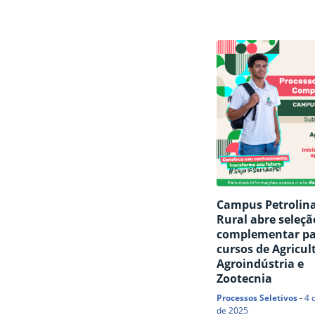
Processo Seletivo Si
destinado ao preen
de vagas remanesce
curso superior de Te
em Viticultura e Eno
ingresso no semestre
2026.2. Clique aqui 
conferir o resultado
preliminar. Os inter
podem interpor recu
prazo de 24 horas d
publicação, através 
Campus Petrolin
Rural abre seleçã
complementar pa
cursos de Agricul
Agroindústria e
Zootecnia
Processos Seletivos
-
4 
de 2025