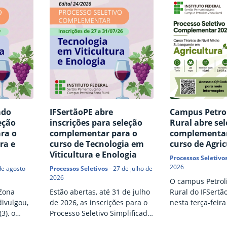
ado
IFSertãoPE abre
Campus Petro
eção
inscrições para seleção
Rural abre se
ra o
complementar para o
complementar
ra e
curso de Tecnologia em
curso de Agri
Viticultura e Enologia
Processos Seletivo
2026
de agosto
Processos Seletivos
-
27 de julho de
2026
O campus Petrol
Zona
Estão abertas, até 31 de julho
Rural do IFSertã
divulgou,
de 2026, as inscrições para o
nesta terça-feira 
3), o
Processo Seletivo Simplificado
nº 23/2026, refe
 do
destinado ao preenchimento
processo seletiv