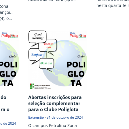
resultado final das provas
nesta quarta-feir
Zona
escritas e o resultado final do
relação final de
lançou,
Processo Seletivo
inscritos no Proc
4), o
Complementar para
Complementar p
ferente ao
preenchimento de vagas do
preenchimento d
curso de Licenciatura em
curso de Licenci
Filosofia, referente ao Edital nº
Filosofia, referen
agas dos
8/2025. Os candidatos
8/2025. Os cand
s em
classificados terão suas
inscritos deverão
stria e
matrículas efetivadas
prova escrita, a 
sso no
automaticamente junto à
no dia 5 de abril
 2025. As
Coordenação de Controle
Sala 2 da Reitor
tas e
Acadêmico do campus
 até o dia
Petrolina Zona Rural.. A…
s de
ormulário
ado
Abertas inscrições para
o
seleção complementar
ra o
para o Clube Poliglota
Extensão
-
31 de outubro de 2024
o de 2024
O campus Petrolina Zona