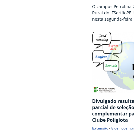
O campus Petrolina 
Rural do IFSertãoPE 
nesta segunda-feira (
Edital nº 22/2025, re
processo seletivo
complementar para
preenchimento de v
cursos Subsequente
Agricultura, Agroindú
Zootecnia, com ingre
segundo semestre de
inscrições são gratui
devem ser realizadas
16 de agosto, atravé
preenchimento de f
Divulgado result
eletrônico (clique…
parcial de seleçã
complementar pa
Clube Poliglota
Extensão
-
8 de novembr