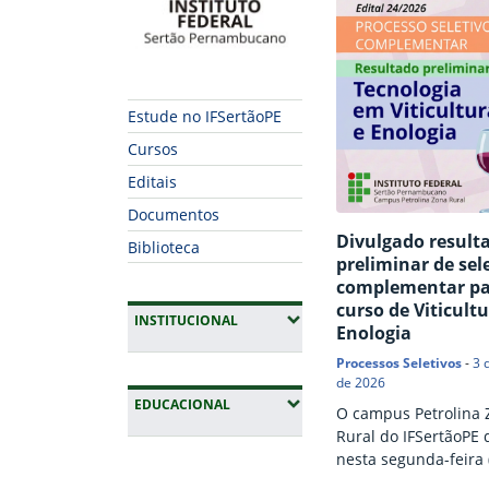
Estude no IFSertãoPE
Cursos
Editais
Documentos
Divulgado result
Biblioteca
preliminar de sel
complementar pa
curso de Viticultu
(EXPANDIR SUBMENUS)
INSTITUCIONAL
Enologia
Processos Seletivos
-
3 
de 2026
(EXPANDIR SUBMENUS)
EDUCACIONAL
O campus Petrolina 
Rural do IFSertãoPE 
nesta segunda-feira (
Fim da navegação
resultado preliminar