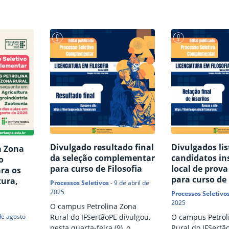
mplificado
de vagas remanescentes no
complementar p
chimento
curso superior de Tecnologia
preenchimento d
ntes no
em Viticultura e Enologia
curso Subseque
cnologia
ofertado pelo campus
Agricultura, com
logia, com
Petrolina Zona Rural do
segundo semestr
 letivo
IFSertãoPE, com ingresso no
inscrições são gr
para
semestre letivo 2026.2.
devem ser realiz
Conforme o Edital nº 24/2026,
dias 23 e 30 de j
essados
a seleção utilizará o resultado
de preenchimen
rso, no
obtido em qualquer edição do
formulário eletrô
a
Exame…
aqui). Para pre
do…
Divulgado resultado final
Divulgados lis
a Zona
da seleção complementar
candidatos ins
o
para curso de Filosofia
local de prova
ra os
para curso de 
tura,
Processos Seletivos
-
9 de abril de
2025
Processos Seletivo
2025
O campus Petrolina Zona
Rural do IFSertãoPE divulgou,
O campus Petrol
de agosto
nesta quarta-feira (9), o
Rural do IFSertã