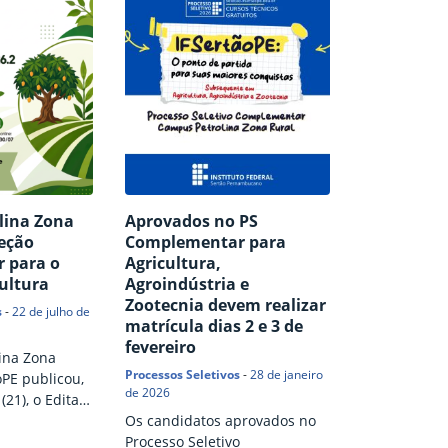
lina Zona
Aprovados no PS
leção
Complementar para
 para o
Agricultura,
cultura
Agroindústria e
Zootecnia devem realizar
s
-
22 de julho de
matrícula dias 2 e 3 de
fevereiro
ina Zona
Processos Seletivos
-
28 de janeiro
oPE publicou,
de 2026
(21), o Edital
rente ao
Os candidatos aprovados no
o
Processo Seletivo