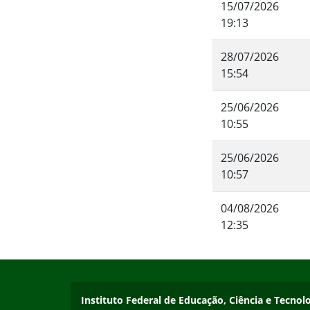
15/07/2026
Fim da navegação
19:13
28/07/2026
15:54
25/06/2026
10:55
25/06/2026
10:57
04/08/2026
12:35
Início do rodapé
Fim do conteúdo
Endereço
Instituto Federal de Educação, Ciência e Tecn