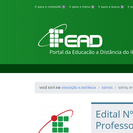
Pular para o conteúdo
Ir para o conteúdo
Ir para o menu
Ir para a busca
Ir 
1
2
3
Educação a Distân
VOCÊ ESTÁ EM:
EDUCAÇÃO A DISTÂNCIA
EDITAIS
EDITAL N
Início da navegação
IFSertaoPE
Início do conteúdo
Edital N
Profess