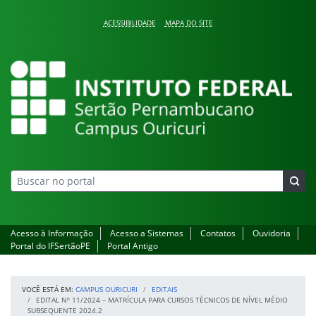
Pular para o conteúdo
ACESSIBILIDADE
MAPA DO SITE
Campus Ouricuri
Acesso à Informação
Acesso a Sistemas
Contatos
Ouvidoria
Portal do IFSertãoPE
Portal Antigo
VOCÊ ESTÁ EM:
CAMPUS OURICURI
EDITAIS
EDITAL Nº 11/2024 – MATRÍCULA PARA CURSOS TÉCNICOS DE NÍVEL MÉDIO
SUBSEQUENTE 2024.2