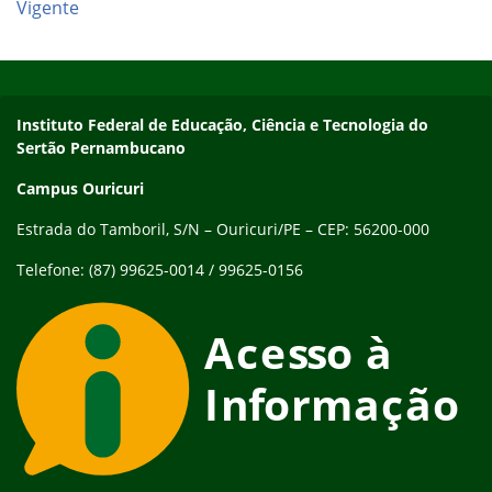
Vigente
Início do rodapé
Fim do conteúdo
Endereço
Instituto Federal de Educação, Ciência e Tecnologia do
Sertão Pernambucano
Campus Ouricuri
Estrada do Tamboril, S/N – Ouricuri/PE – CEP: 56200-000
Telefone: (87) 99625-0014 / 99625-0156