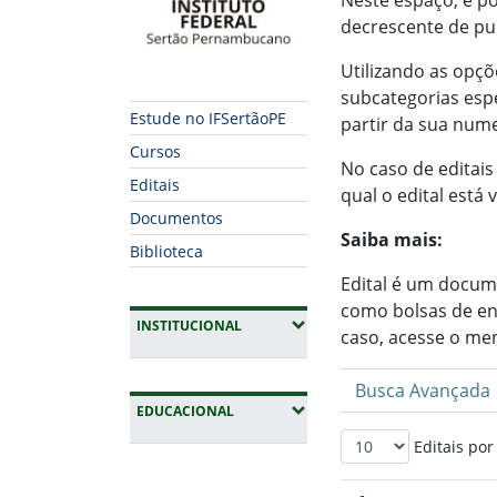
Neste espaço, é po
decrescente de pu
Utilizando as opçõ
subcategorias espe
Estude no IFSertãoPE
partir da sua num
Cursos
No caso de editais
Editais
qual o edital está 
Documentos
Saiba mais:
Biblioteca
Edital é um docum
como bolsas de ens
(EXPANDIR SUBMENUS)
INSTITUCIONAL
caso, acesse o me
Busca Avançada
(EXPANDIR SUBMENUS)
EDUCACIONAL
Editais por
Fim da navegação