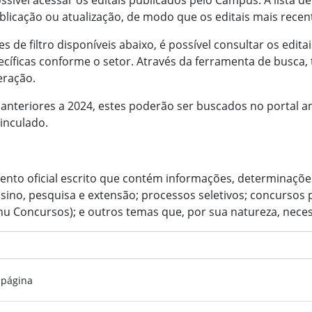
ssível acessar os editais publicados pelo Campus. A lista
blicação ou atualização, de modo que os editais mais rece
es de filtro disponíveis abaixo, é possível consultar os edit
cíficas conforme o setor. Através da ferramenta de busca, 
eração.
 anteriores a 2024, estes poderão ser buscados no portal a
vinculado.
ento oficial escrito que contém informações, determinaçõe
ino, pesquisa e extensão; processos seletivos; concursos 
nu Concursos); e outros temas que, por sua natureza, neces
 página