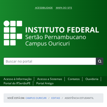
Pular para o conteúdo
ACESSIBILIDADE
MAPA DO SITE
Campus Ouricuri
Acesso à Informação
Acesso a Sistemas
Contatos
Ouvidoria
Portal do IFSertãoPE
Portal Antigo
VOCÊ ESTÁ EM:
CAMPUS OURICURI
EDITAIS
ASSISTÊNCIA ESTUDANTIL