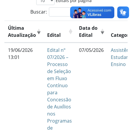
Editais por página
Buscar:
Última
Data do
Atualização
Edital
Edital
Categori
19/06/2026
Edital nº
07/05/2026
Assistênc
13:01
07/2026 –
Estudanti
Processo
Ensino
de Seleção
em Fluxo
Contínuo
para
Concessão
de Auxílios
nos
Programas
de