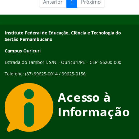
Anterior
1
Próximo
Início do rodapé
Fim do conteúdo
Endereço
Instituto Federal de Educação, Ciência e Tecnologia do
Sertão Pernambucano
Campus Ouricuri
Estrada do Tamboril, S/N – Ouricuri/PE – CEP: 56200-000
Telefone: (87) 99625-0014 / 99625-0156