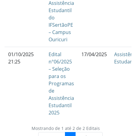
Assistência
Estudantil
do
IFSertãoPE
– Campus
Ouricuri
01/10/2025
Edital
17/04/2025
Assistênc
21:25
n°06/2025
Estudanti
– Seleção
para os
Programas
de
Assistência
Estudantil
2025
Mostrando de 1 até 2 de 2 Editais