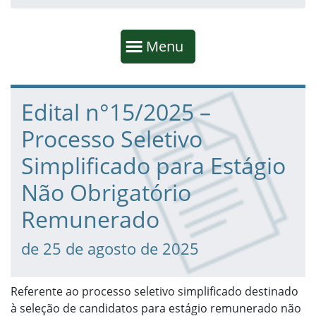
Início da navegação
Mostrar
Menu
Fim da navegação
Início do conteúdo
Edital n°15/2025 –
Processo Seletivo
Simplificado para Estágio
Não Obrigatório
Remunerado
de 25 de agosto de 2025
Referente ao processo seletivo simplificado destinado
à seleção de candidatos para estágio remunerado não