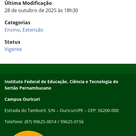
Última Modificação
28 de outubro de 2025 às 18h30
Categorias
Ensino
,
Extensão
Status
Vigente
Início do rodapé
Fim do conteúdo
Endereço
Instituto Federal de Educação, Ciência e Tecnologia do
Sertão Pernambucano
Campus Ouricuri
Estrada do Tamboril, S/N – Ouricuri/PE – CEP: 56200-000
Telefone: (87) 99625-0014 / 99625-0156