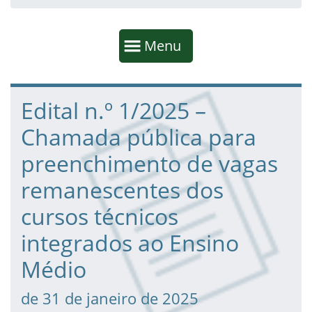
Início da navegação
Mostrar
Menu
Fim da navegação
Início do conteúdo
Edital n.º 1/2025 –
Chamada pública para
preenchimento de vagas
remanescentes dos
cursos técnicos
integrados ao Ensino
Médio
de 31 de janeiro de 2025