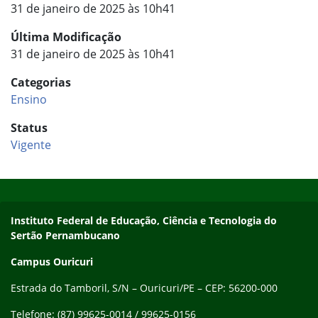
31 de janeiro de 2025 às 10h41
Última Modificação
31 de janeiro de 2025 às 10h41
Categorias
Ensino
Status
Vigente
Início do rodapé
Fim do conteúdo
Endereço
Instituto Federal de Educação, Ciência e Tecnologia do
Sertão Pernambucano
Campus Ouricuri
Estrada do Tamboril, S/N – Ouricuri/PE – CEP: 56200-000
Telefone: (87) 99625-0014 / 99625-0156