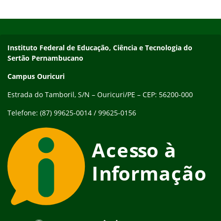
Início do rodapé
Fim do conteúdo
Endereço
Instituto Federal de Educação, Ciência e Tecnologia do
Sertão Pernambucano
Campus Ouricuri
Estrada do Tamboril, S/N – Ouricuri/PE – CEP: 56200-000
Telefone: (87) 99625-0014 / 99625-0156