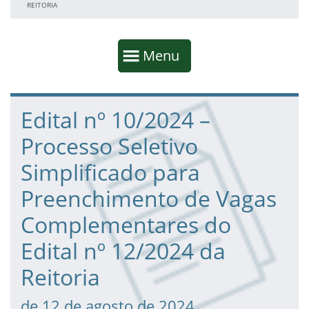
REITORIA
Início da navegação
Mostrar
Menu
Fim da navegação
Início do conteúdo
Edital nº 10/2024 –
Processo Seletivo
Simplificado para
Preenchimento de Vagas
Complementares do
Edital nº 12/2024 da
Reitoria
de 12 de agosto de 2024