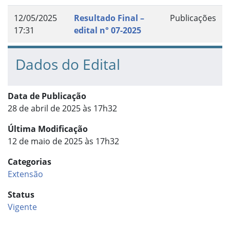
12/05/2025
Resultado Final –
Publicações
17:31
edital n° 07-2025
Dados do Edital
Data de Publicação
28 de abril de 2025 às 17h32
Última Modificação
12 de maio de 2025 às 17h32
Categorias
Extensão
Status
Vigente
Início do rodapé
Fim do conteúdo