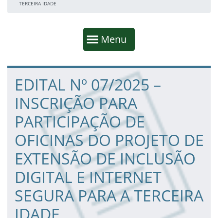
TERCEIRA IDADE
Início da navegação
Mostrar
Menu
Fim da navegação
Início do conteúdo
EDITAL Nº 07/2025 –
INSCRIÇÃO PARA
PARTICIPAÇÃO DE
OFICINAS DO PROJETO DE
EXTENSÃO DE INCLUSÃO
DIGITAL E INTERNET
SEGURA PARA A TERCEIRA
IDADE