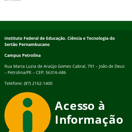
Início do rodapé
Fim do conteúdo
Endereço
Instituto Federal de Educação, Ciência e Tecnologia do
Sertão Pernambucano
Campus Petrolina
Rua Maria Luzia de Araújo Gomes Cabral, 791 – João de Deus
– Petrolina/PE – CEP: 56316-686
Telefone: (87) 2162-1400