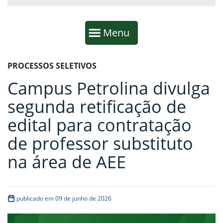
Início da navegação
Mostrar
Menu
Fim da navegação
Início do conteúdo
PROCESSOS SELETIVOS
Campus Petrolina divulga
segunda retificação de
edital para contratação
de professor substituto
na área de AEE
publicado em 09 de junho de 2026