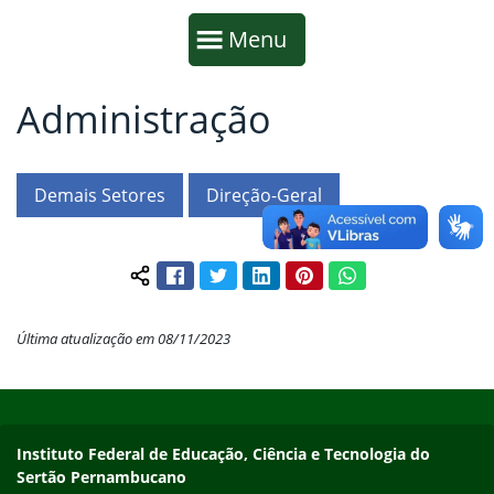
Início da navegação
Mostrar
Menu
Administração
Fim da navegação
Início do conteúdo
Demais Setores
Direção-Geral
Facebook
Twitter
LinkedIn
Pinterest
WhatsApp
Compartilhar conteúdo:
Última atualização em 08/11/2023
Início do rodapé
Fim do conteúdo
Endereço
Instituto Federal de Educação, Ciência e Tecnologia do
Sertão Pernambucano