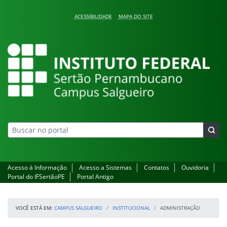
Pular para o conteúdo
ACESSIBILIDADE
MAPA DO SITE
Campus Salgueiro
Acesso à Informação
Acesso a Sistemas
Contatos
Ouvidoria
Portal do IFSertãoPE
Portal Antigo
VOCÊ ESTÁ EM:
CAMPUS SALGUEIRO
INSTITUCIONAL
ADMINISTRAÇÃO