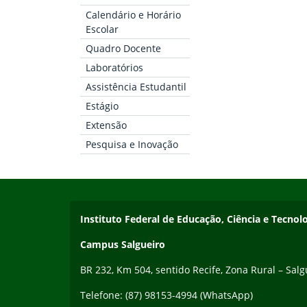
Fim do conteúdo
Calendário e Horário
Escolar
Quadro Docente
Laboratórios
Assistência Estudantil
Estágio
Extensão
Pesquisa e Inovação
Início do rodapé
Fim da navegação
Endereço
Instituto Federal de Educação, Ciência e Tecn
Campus Salgueiro
BR 232, Km 504, sentido Recife, Zona Rural – Sal
Telefone: (87) 98153-4994 (WhatsApp)