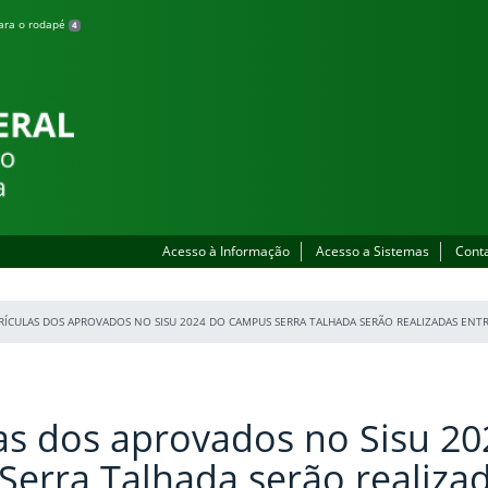
para o rodapé
4
lhada
Acesso à Informação
Acesso a Sistemas
Cont
ÍCULAS DOS APROVADOS NO SISU 2024 DO CAMPUS SERRA TALHADA SERÃO REALIZADAS ENTRE
as dos aprovados no Sisu 20
erra Talhada serão realiza