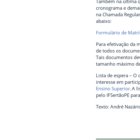
Também na última qu
cronograma e demais
na Chamada Regular 
abaixo:
Formulário de Matrí
Para efetivação da m
de todos os documen
Tais documentos dev
tamanho máximo de 
Lista de espera – O
interesse em particip
Ensino Superior
. A 
pelo IFSertãoPE par
Texto: André Nazári