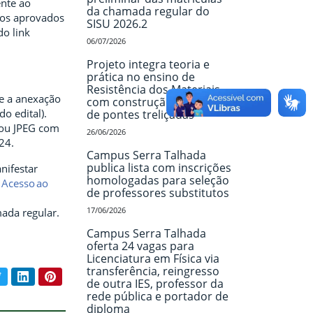
ente ao
da chamada regular do
tos aprovados
SISU 2026.2
o link
06/07/2026
Projeto integra teoria e
prática no ensino de
Resistência dos Materiais
 e a anexação
com construção e ensaio
o edital).
de pontes treliçadas
 ou JPEG com
26/06/2026
24.
Campus Serra Talhada
publica lista com inscrições
nifestar
homologadas para seleção
 Acesso ao
de professores substitutos
17/06/2026
ada regular.
Campus Serra Talhada
oferta 24 vagas para
Licenciatura em Física via
transferência, reingresso
book
Twitter
LinkedIn
Pinterest
ar conteúdo:
de outra IES, professor da
rede pública e portador de
diploma