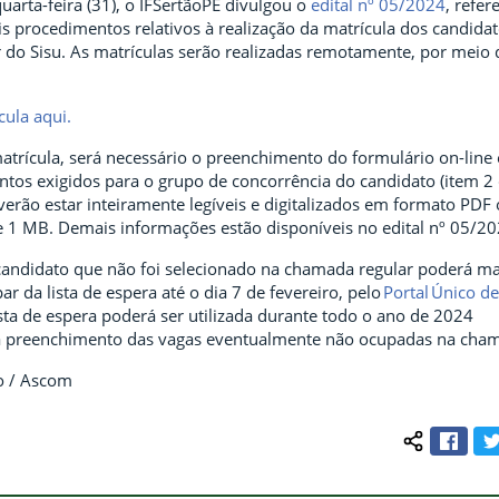
arta-feira (31), o IFSertãoPE divulgou o
edital nº 05/2024
, refer
 procedimentos relativos à realização da matrícula dos candida
do Sisu. As matrículas serão realizadas remotamente, por meio d
cula aqui.
atrícula, será necessário o preenchimento do formulário on-line
tos exigidos para o grupo de concorrência do candidato (item 2 d
erão estar inteiramente legíveis e digitalizados em formato PDF
1 MB. Demais informações estão disponíveis no edital nº 05/20
 candidato que não foi selecionado na chamada regular poderá ma
ar da lista de espera até o dia 7 de fevereiro, pelo
Portal Único de
lista de espera poderá ser utilizada durante todo o ano de 2024
a preenchimento das vagas eventualmente não ocupadas na cham
o / Ascom
Face
Compartilh