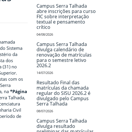
Campus Serra Talhada
abre inscrições para curso
FIC sobre interpretação
textual e pensamento
crítico
04/08/2026
 chamada
Campus Serra Talhada
 do Sistema
divulga calendário de
stério da
renovação de matrículas
para o semestre letivo
sta dos
2026.2
a (31) no
Superior.
14/07/2026
istas com os
Resultado Final das
Serra
matrículas da chamada
a, na
*Página
regular do SISU 2026.2 é
rra Talhada,
divulgado pelo Campus
Serra Talhada
cenciatura
haria Civil
08/07/2026
 período de
Campus Serra Talhada
divulga resultado
preliminar das matrículas