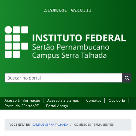
Pular para o conteúdo
ACESSIBILIDADE
MAPA DO SITE
Campus Serra Talhada
Acesso à Informação
Acesso a Sistemas
Contatos
Ouvidoria
Portal do IFSertãoPE
Portal Antigo
VOCÊ ESTÁ EM:
CAMPUS SERRA TALHADA
COMISSÕES PERMANENTES