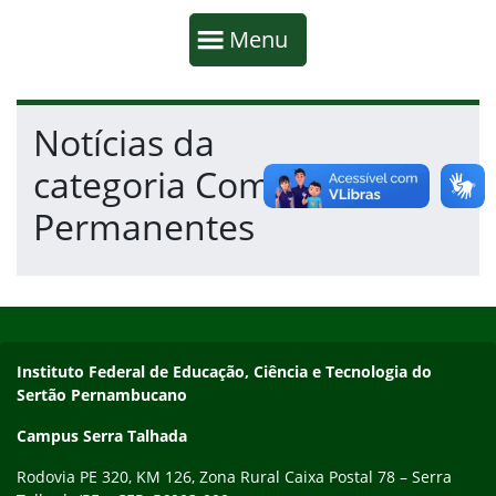
Início da navegação
Mostrar
Menu
Fim da navegação
Início do conteúdo
Notícias da
categoria Comissões
Permanentes
Início do rodapé
Fim do conteúdo
Endereço
Instituto Federal de Educação, Ciência e Tecnologia do
Sertão Pernambucano
Campus Serra Talhada
Rodovia PE 320, KM 126, Zona Rural Caixa Postal 78 – Serra