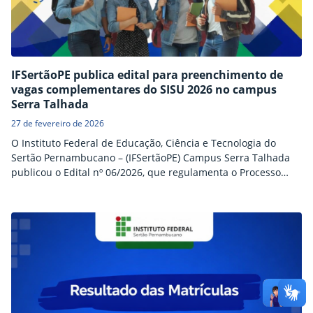
IFSertãoPE publica edital para preenchimento de
vagas complementares do SISU 2026 no campus
Serra Talhada
27 de fevereiro de 2026
O Instituto Federal de Educação, Ciência e Tecnologia do
Sertão Pernambucano – (IFSertãoPE) Campus Serra Talhada
publicou o Edital nº 06/2026, que regulamenta o Processo
Seletivo Simplificado para preenchimento de vagas
complementares do SISU 2026, destinadas ao ingresso no
primeiro e segundo semestres letivos de 2026. A seleção será
realizada com base nas notas obtidas em qualquer edição do
Exame…