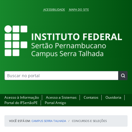
Pular para o conteúdo
ACESSIBILIDADE
MAPA DO SITE
Campus Serra Talhada
Acesso à Informação
Acesso a Sistemas
Contatos
Ouvidoria
Portal do IFSertãoPE
Portal Antigo
VOCÊ ESTÁ EM:
CAMPUS SERRA TALHADA
CONCURSOS E SELEÇÕES