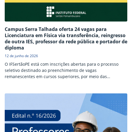
Campus Serra Talhada oferta 24 vagas para
Licenciatura em Física via transferência, reingresso
de outra IES, professor da rede pública e portador de
diploma
12 de junho de 2026
O IFSertãoPE está com inscrições abertas para o processo
seletivo destinado ao preenchimento de vagas
remanescentes em cursos superiores, por meio das
modalidades de transferência interna, transferência externa,
reingresso de outra instituição de ensino superior (IES),
ingresso para professores da rede pública de ensino e
portador de diploma. As inscrições seguem até o dia 30 de
junho e o ingresso…