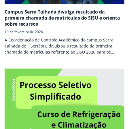
Campus Serra Talhada divulga resultado da
primeira chamada de matrículas do SISU e orienta
sobre recursos
10 de fevereiro de 2026
A Coordenação de Controle Acadêmico do campus Serra
Talhada do IFSertãoPE divulgou o resultado da primeira
chamada de matrículas referente ao SISU 2026 para os
cursos de Engenharia Civil, Licenciatura em Física e
Licenciatura em Matemática. O resultado contempla a
situação das matrículas efetivadas, registros de ausência no
período de matrícula e candidatos não matriculados por
pendências ou não convocação…