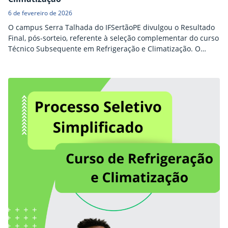
6 de fevereiro de 2026
O campus Serra Talhada do IFSertãoPE divulgou o Resultado
Final, pós-sorteio, referente à seleção complementar do curso
Técnico Subsequente em Refrigeração e Climatização. O
sorteio foi realizado na noite da última quinta-feira (05), nas
dependências do campus, com transmissão on-line por meio
da plataforma Google Meet. O documento apresenta a
relação de 35 candidatos contemplados, além dos demais
inscritos que…