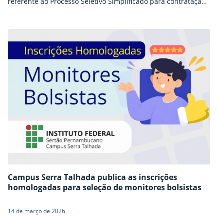
referente ao Processo Seletivo Simplificado para contratação
temporária de professores substitutos. O certame prevê o
preenchimento imediato de duas vagas, destinadas às áreas
de Engenharia Civil e Logística, ambas com regime de
trabalho de 40 horas semanais. As inscrições estarão abertas
no…
Campus Serra Talhada publica as inscrições
homologadas para seleção de monitores bolsistas
14 de março de 2026