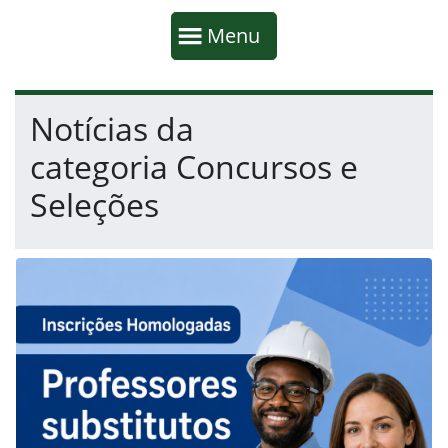
Início da navegação
Mostrar
Menu
Fim da navegação
Início do conteúdo
Notícias da
categoria Concursos e
Seleções