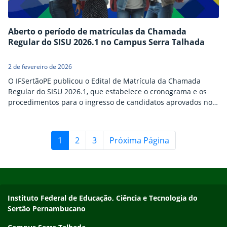
Aberto o período de matrículas da Chamada
Regular do SISU 2026.1 no Campus Serra Talhada
2 de fevereiro de 2026
O IFSertãoPE publicou o Edital de Matrícula da Chamada
Regular do SISU 2026.1, que estabelece o cronograma e os
procedimentos para o ingresso de candidatos aprovados nos
cursos superiores ofertados pela instituição. No Campus
Serra Talhada, as vagas são destinadas aos cursos de
Engenharia Civil, Licenciatura em Física e Licenciatura em
1
2
3
Próxima Página
Matemática. As matrículas serão realizadas exclusivamente
de forma on-line,…
Início do rodapé
Fim do conteúdo
Endereço
Instituto Federal de Educação, Ciência e Tecnologia do
Sertão Pernambucano