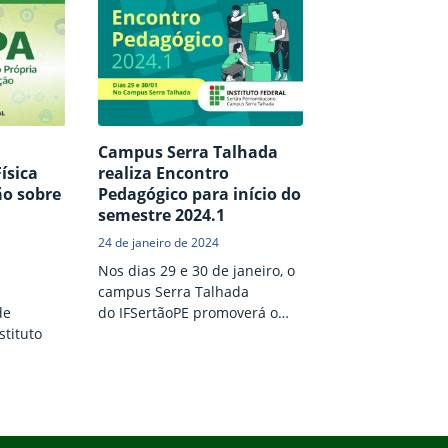
Campus Serra Talhada
ísica
realiza Encontro
ão sobre
Pedagógico para início do
semestre 2024.1
24 de janeiro de 2024
Nos dias 29 e 30 de janeiro, o
campus Serra Talhada
de
do IFSertãoPE promoverá o
stituto
Encontro Pedagógico 2024.1,
um evento que visa discutir e
tãoPE)
alinhar estratégias para o
ias 10 e
período letivo. O encontro,
e
que ocorre semestralmente,
estudantes
reunirá professores e técnicos