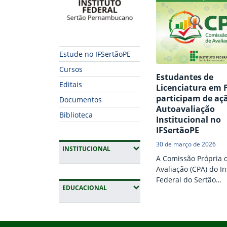
Estude no IFSertãoPE
Cursos
Estudantes de
Editais
Licenciatura em F
participam de aç
Documentos
Autoavaliação
Biblioteca
Institucional no
IFSertãoPE
30 de março de 2026
(EXPANDIR SUBMENUS)
INSTITUCIONAL
A Comissão Própria 
Avaliação (CPA) do In
Federal do Sertão
(EXPANDIR SUBMENUS)
EDUCACIONAL
Pernambucano (IFSer
promoveu, entre os d
Fim do conteúdo
13 de março, ação d
Início do rodapé
Fim da navegação
sensibilização com 