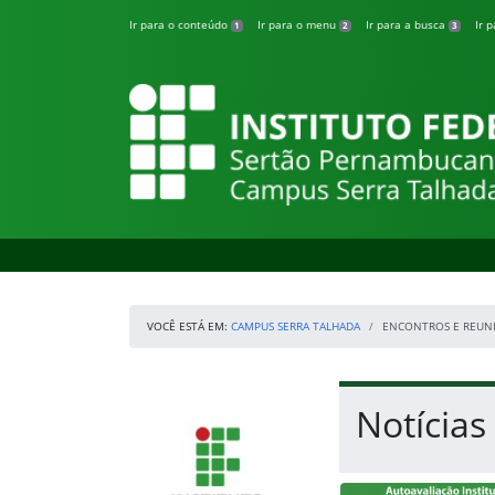
Pular para o conteúdo
Ir para o conteúdo
Ir para o menu
Ir para a busca
Ir 
1
2
3
Campus Serra Ta
VOCÊ ESTÁ EM:
CAMPUS SERRA TALHADA
ENCONTROS E REUN
Início da navegação
IFSertãoPE
Início do conteúdo
Notícias