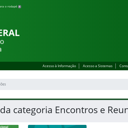
para o rodapé
4
lhada
Acesso à Informação
Acesso a Sistemas
Cont
IÕES
 da categoria Encontros e Reu