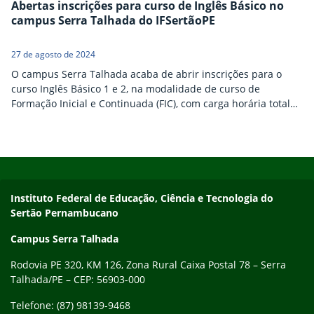
Abertas inscrições para curso de Inglês Básico no
campus Serra Talhada do IFSertãoPE
27 de agosto de 2024
O campus Serra Talhada acaba de abrir inscrições para o
curso Inglês Básico 1 e 2, na modalidade de curso de
Formação Inicial e Continuada (FIC), com carga horária total
de 40 horas. As inscrições são gratuitas e deverão ser
realizadas exclusivamente pela internet até o dia 03 de
setembro. Os interessados deverão se inscrever através do
Início do rodapé
Fim do conteúdo
seguinte formulário abaixo:…
Endereço
Instituto Federal de Educação, Ciência e Tecnologia do
Sertão Pernambucano
Campus Serra Talhada
Rodovia PE 320, KM 126, Zona Rural Caixa Postal 78 – Serra
Talhada/PE – CEP: 56903-000
Telefone: (87) 98139-9468