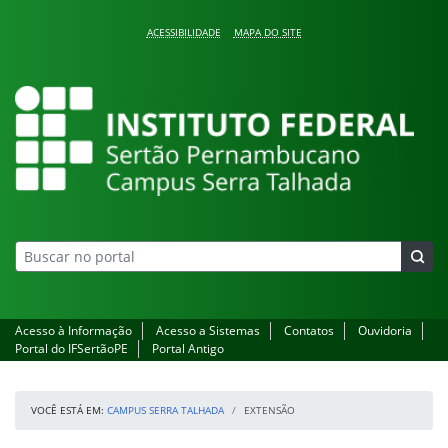
Pular para o conteúdo
ACESSIBILIDADE
MAPA DO SITE
Campus Serra Talhada
Acesso à Informação
Acesso a Sistemas
Contatos
Ouvidoria
Portal do IFSertãoPE
Portal Antigo
VOCÊ ESTÁ EM:
CAMPUS SERRA TALHADA
EXTENSÃO