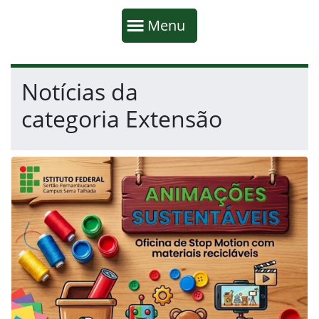
Início da navegação
Mostrar
Menu
Fim da navegação
Início do conteúdo
Notícias da
categoria Extensão