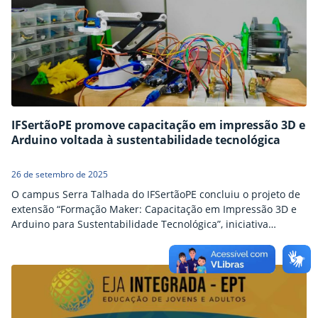
técnica estruturada na linguagem…
IFSertãoPE promove capacitação em impressão 3D e
Arduino voltada à sustentabilidade tecnológica
26 de setembro de 2025
O campus Serra Talhada do IFSertãoPE concluiu o projeto de
extensão “Formação Maker: Capacitação em Impressão 3D e
Arduino para Sustentabilidade Tecnológica”, iniciativa
interdisciplinar que qualificou estudantes no uso de
ferramentas de prototipagem digital e programação de
microcontroladores. O objetivo central foi capacitar os
participantes para desenvolver soluções inovadoras e
sustentáveis aplicadas às demandas da comunidade.
Estruturado a partir dos…