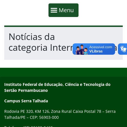
Início da navegação
Mostrar
Menu
Fim da navegação
Início do conteúdo
Notícias da
categoria Internacionalizaç
Início do rodapé
Fim do conteúdo
Endereço
Instituto Federal de Educação, Ciência e Tecnologia do
Sertão Pernambucano
Campus Serra Talhada
Rodovia PE 320, KM 126, Zona Rural Caixa Postal 78 – Serra
Talhada/PE – CEP: 56903-000