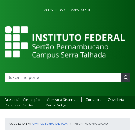
Pular para o conteúdo
ACESSIBILIDADE
MAPA DO SITE
Campus Serra Talhada
Acesso à Informação
Acesso a Sistemas
Contatos
Ouvidoria
Portal do IFSertãoPE
Portal Antigo
VOCÊ ESTÁ EM:
CAMPUS SERRA TALHADA
INTERNACIONALIZAÇÃO