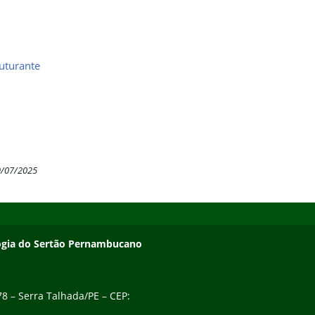
uturante
9/07/2025
ologia do Sertão Pernambucano
78 – Serra Talhada/PE – CEP: