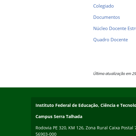
Colegiado
Documentos
Núcleo Docente Estr
Quadro Docente
Última atualização em 2
Início do rodapé
Fim do conteúdo
Endereço
Instituto Federal de Educação, Ciência e Tecn
Campus Serra Talhada
Rodovia PE 320, KM 126, Zona Rural Caixa Postal 
56903-000