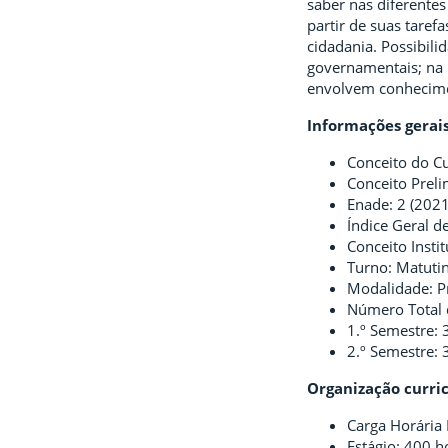
saber nas diferentes
partir de suas taref
cidadania. Possibili
governamentais; na 
envolvem conhecimen
Informações gerai
Conceito do Cu
Conceito Preli
Enade: 2 (2021
Índice Geral de
Conceito Instit
Turno: Matuti
Modalidade: P
Número Total 
1.º Semestre: 
2.º Semestre: 
Organização curri
Carga Horária 
Estágio: 400 h