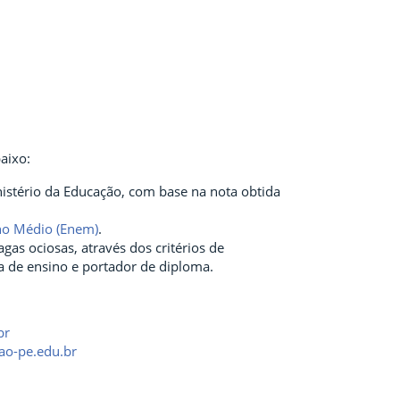
aixo:
istério da Educação, com base na nota obtida
no Médio (Enem)
.
as ociosas, através dos critérios de
ca de ensino e portador de diploma.
br
tao-pe.edu.br