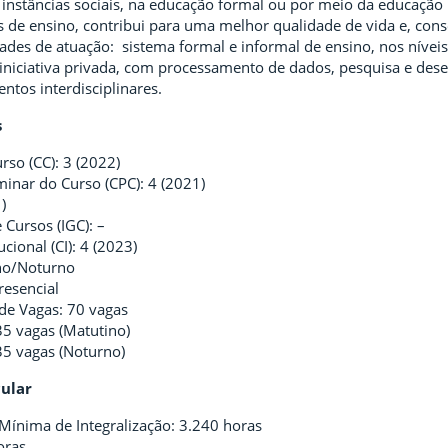
 instâncias sociais, na educação formal ou por meio da educação
as de ensino, contribui para uma melhor qualidade de vida e, cons
dades de atuação: sistema formal e informal de ensino, nos nívei
iniciativa privada, com processamento de dados, pesquisa e dese
tos interdisciplinares.
s
rso (CC): 3 (2022)
minar do Curso (CPC): 4 (2021)
)
 Cursos (IGC): –
ucional (CI): 4 (2023)
no/Noturno
resencial
de Vagas: 70 vagas
35 vagas (Matutino)
35 vagas (Noturno)
cular
Mínima de Integralização: 3.240 horas
oras