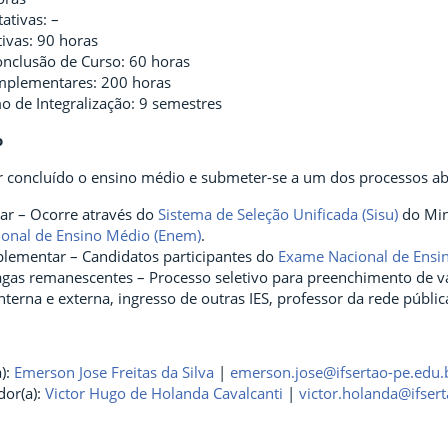
ativas: –
tivas: 90 horas
onclusão de Curso: 60 horas
mplementares: 200 horas
 de Integralização: 9 semestres
o
r concluído o ensino médio e submeter-se a um dos processos ab
ar – Ocorre através do
Sistema de Seleção Unificada (Sisu)
do Min
onal de Ensino Médio (Enem)
.
lementar – Candidatos participantes do
Exame Nacional de Ensi
gas remanescentes – Processo seletivo para preenchimento de vag
interna e externa, ingresso de outras IES, professor da rede públi
):
Emerson Jose Freitas da Silva
|
emerson.jose@ifsertao-pe.edu.
dor(a):
Victor Hugo de Holanda Cavalcanti
|
victor.holanda@ifser