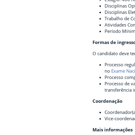
Disciplinas Opt
Disciplinas Ele
Trabalho de C
Atividades Co
Período Mínimo
Formas de ingress
O candidato deve te
Processo regul
no
Exame Naci
Processo comp
Processo de va
transferência 
Coordenação
Coordenador(a
Vice-coordena
Mais informações