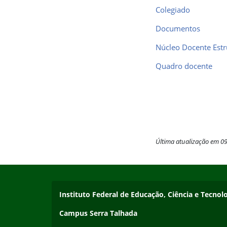
Colegiado
Documentos
Núcleo Docente Estr
Quadro docente
Última atualização em 0
Início do rodapé
Fim do conteúdo
Endereço
Instituto Federal de Educação, Ciência e Tecn
Campus Serra Talhada