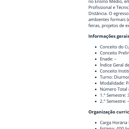
no Ensino Médio, em 
Profissional e Técn
Distância. O egress
ambientes formais (
feiras, projetos de e
Informações gerai
Conceito do Cu
Conceito Preli
Enade: –
Índice Geral de
Conceito Instit
Turno: Diurno
Modalidade: P
Número Total d
1.º Semestre: 
2.º Semestre: 
Organização curri
Carga Horária 
Estágio: 400 h