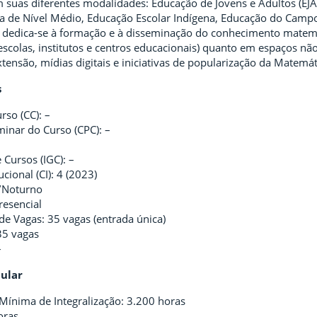
suas diferentes modalidades: Educação de Jovens e Adultos (EJA)
ica de Nível Médio, Educação Escolar Indígena, Educação do Cam
o dedica-se à formação e à disseminação do conhecimento matemá
escolas, institutos e centros educacionais) quanto em espaços n
xtensão, mídias digitais e iniciativas de popularização da Matemát
s
rso (CC): –
minar do Curso (CPC): –
 Cursos (IGC): –
ucional (CI): 4 (2023)
/Noturno
resencial
e Vagas: 35 vagas (entrada única)
35 vagas
–
cular
Mínima de Integralização: 3.200 horas
oras