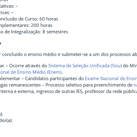
ativas: –
tivas: –
onclusão de Curso: 60 horas
mplementares: 200 horas
 de Integralização: 8 semestres
o
r concluído o ensino médio e submeter-se a um dos processos ab
ar – Ocorre através do
Sistema de Seleção Unificada (Sisu)
do Min
onal de Ensino Médio (Enem)
.
lementar – Candidatos participantes do
Exame Nacional de Ensi
agas remanescentes – Processo seletivo para preenchimento de
v
interna e externa, ingresso de outras IES, professor da rede públi
):
or(a):