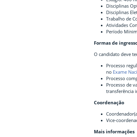
Disciplinas Opt
Disciplinas Ele
Trabalho de C
Atividades Co
Período Mínimo
Formas de ingress
O candidato deve te
Processo regul
no
Exame Naci
Processo comp
Processo de v
transferência 
Coordenação
Coordenador(a
Vice-coordenad
Mais informações