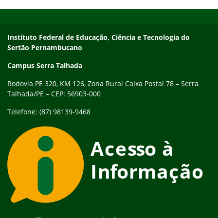
Início do rodapé
Fim do conteúdo
Endereço
Instituto Federal de Educação, Ciência e Tecnologia do
Sertão Pernambucano
Campus Serra Talhada
Rodovia PE 320, KM 126, Zona Rural Caixa Postal 78 – Serra
Talhada/PE – CEP: 56903-000
Telefone: (87) 98139-9468