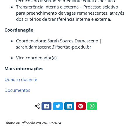
técnicos do IFSertãoPE mediante edital específico.
Transferência interna e externa – Processo seletivo
para preenchimento de vagas remanescentes, através
dos critérios de transferência interna e externa.
Coordenação
Coordenadora: Sarah Soares Damasceno |
sarah.damasceno@ifsertao-pe.edu.br
Vice-coordenador(a):
Mais informações
Quadro docente
Documentos
Facebook
Twitter
LinkedIn
Pinterest
WhatsApp
Compartilhar conteúdo:
Última atualização em 26/09/2024