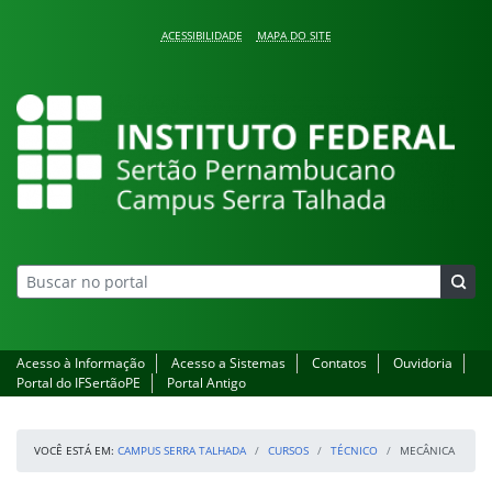
Pular para o conteúdo
ACESSIBILIDADE
MAPA DO SITE
Campus Serra Talhada
Acesso à Informação
Acesso a Sistemas
Contatos
Ouvidoria
Portal do IFSertãoPE
Portal Antigo
VOCÊ ESTÁ EM:
CAMPUS SERRA TALHADA
CURSOS
TÉCNICO
MECÂNICA