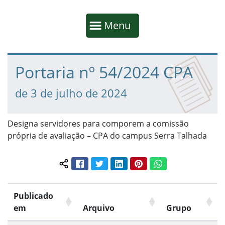
Início da navegação
Mostrar
Menu
Fim da navegação
Início do conteúdo
Portaria nº 54/2024 CPA
de 3 de julho de 2024
Designa servidores para comporem a comissão
própria de avaliação – CPA do campus Serra Talhada
Facebook
Twitter
LinkedIn
Pinterest
WhatsApp
Compartilhar conteúdo:
Publicado
em
Arquivo
Grupo