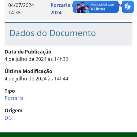
04/07/2024
Portaria nº 54 –
Documento
14:38
2024
Dados do Documento
Data de Publicação
4 de julho de 2024 às 14h39
Última Modificação
4 de julho de 2024 às 14h44
Tipo
Portaria
Origem
DG
Início do rodapé
Fim do conteúdo