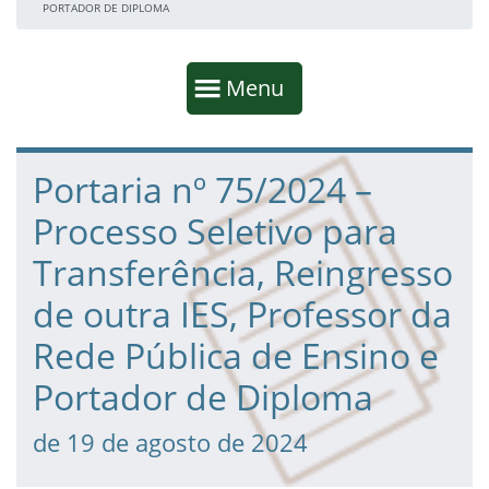
PORTADOR DE DIPLOMA
Início da navegação
Mostrar
Menu
Fim da navegação
Início do conteúdo
Portaria nº 75/2024 –
Processo Seletivo para
Transferência, Reingresso
de outra IES, Professor da
Rede Pública de Ensino e
Portador de Diploma
de 19 de agosto de 2024