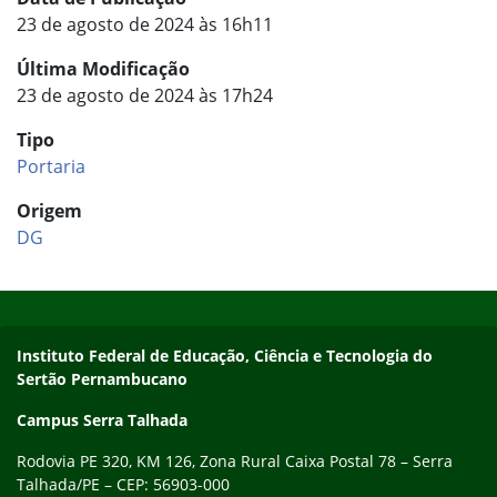
23 de agosto de 2024 às 16h11
Última Modificação
23 de agosto de 2024 às 17h24
Tipo
Portaria
Origem
DG
Início do rodapé
Fim do conteúdo
Endereço
Instituto Federal de Educação, Ciência e Tecnologia do
Sertão Pernambucano
Campus Serra Talhada
Rodovia PE 320, KM 126, Zona Rural Caixa Postal 78 – Serra
Talhada/PE – CEP: 56903-000