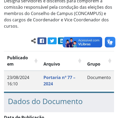
Designa servidores e discentes para comporem a
comissão responsável pela condução das eleições dos
membros do Conselho de Campus (CONCAMPUS) e
dos cargos de Coordenador e Vice Coordenador dos
cursos.
Facebook
Twitter
LinkedIn
Pinterest
WhatsApp
Compartilhar conteúdo:
Publicado
em
Arquivo
Grupo
23/08/2024
Portaria nº 77 –
Documento
16:10
2024
Dados do Documento
Data de Publicação