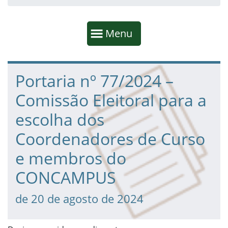
Início da navegação
Mostrar
Menu
Fim da navegação
Início do conteúdo
Portaria nº 77/2024 –
Comissão Eleitoral para a
escolha dos
Coordenadores de Curso
e membros do
CONCAMPUS
de 20 de agosto de 2024