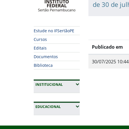
de 30 de ju
Estude no IFSertãoPE
Cursos
Publicado em
Editais
Documentos
30/07/2025 10:44
Biblioteca
(EXPANDIR SUBMENUS)
INSTITUCIONAL
Fim do conteúdo
(EXPANDIR SUBMENUS)
EDUCACIONAL
Início do rodapé
Fim da navegação