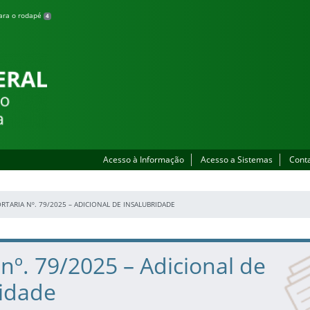
para o rodapé
4
lhada
Acesso à Informação
Acesso a Sistemas
Cont
RTARIA Nº. 79/2025 – ADICIONAL DE INSALUBRIDADE
 nº. 79/2025 – Adicional de
ridade