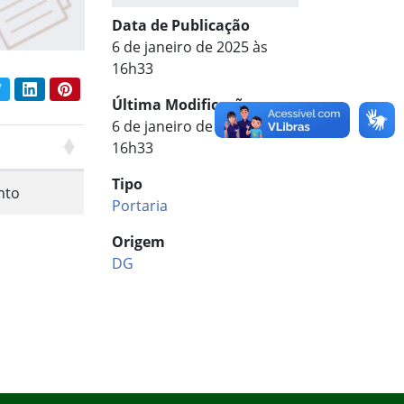
Data de Publicação
6 de janeiro de 2025 às
16h33
book
Twitter
LinkedIn
Pinterest
har conteúdo:
Última Modificação
6 de janeiro de 2025 às
16h33
Tipo
nto
Portaria
Origem
DG