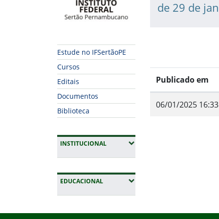
de 29 de ja
Estude no IFSertãoPE
Cursos
Publicado em
Editais
Documentos
06/01/2025 16:33
Biblioteca
(EXPANDIR SUBMENUS)
INSTITUCIONAL
Fim do conteúdo
(EXPANDIR SUBMENUS)
EDUCACIONAL
Início do rodapé
Fim da navegação