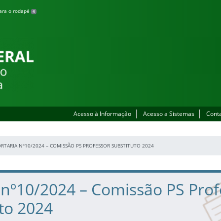
para o rodapé
4
lhada
Acesso à Informação
Acesso a Sistemas
Cont
RTARIA Nº10/2024 – COMISSÃO PS PROFESSOR SUBSTITUTO 2024
 nº10/2024 – Comissão PS Prof
to 2024