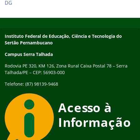
DG
Início do rodapé
Fim do conteúdo
Endereço
Instituto Federal de Educação, Ciência e Tecnologia do
Sertão Pernambucano
Campus Serra Talhada
Rodovia PE 320, KM 126, Zona Rural Caixa Postal 78 – Serra
Talhada/PE – CEP: 56903-000
Telefone: (87) 98139-9468