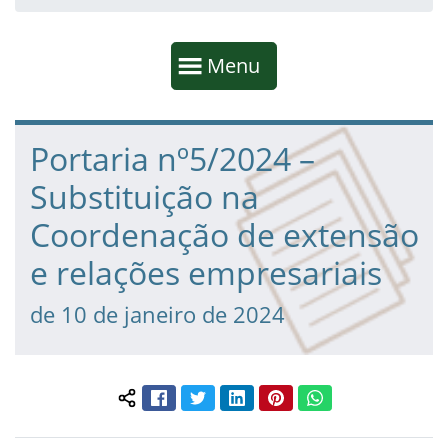
Início da navegação
Mostrar
Menu
Fim da navegação
Início do conteúdo
Portaria nº5/2024 –
Substituição na
Coordenação de extensão
e relações empresariais
de 10 de janeiro de 2024
Facebook
Twitter
LinkedIn
Pinterest
WhatsApp
Compartilhar conteúdo: