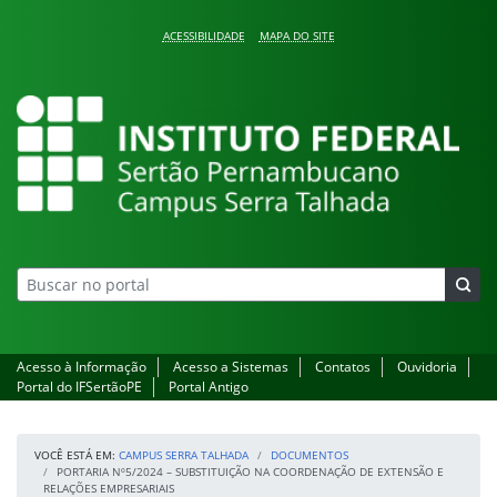
Pular para o conteúdo
ACESSIBILIDADE
MAPA DO SITE
Campus Serra Talhada
Acesso à Informação
Acesso a Sistemas
Contatos
Ouvidoria
Portal do IFSertãoPE
Portal Antigo
VOCÊ ESTÁ EM:
CAMPUS SERRA TALHADA
DOCUMENTOS
PORTARIA Nº5/2024 – SUBSTITUIÇÃO NA COORDENAÇÃO DE EXTENSÃO E
RELAÇÕES EMPRESARIAIS