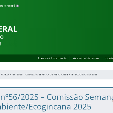
para o rodapé
4
lhada
Acesso à Informação
Acesso a Sistemas
Cont
RTARIA Nº56/2025 – COMISSÃO SEMANA DE MEIO AMBIENTE/ECOGINCANA 2025
a nº56/2025 – Comissão Seman
biente/Ecogincana 2025