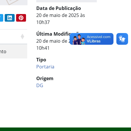
Data de Publicação
20 de maio de 2025 às
book
Twitter
LinkedIn
Pinterest
har conteúdo:
10h37
Última Modificação
20 de maio de 2025 às
10h41
nto
Tipo
Portaria
Origem
DG