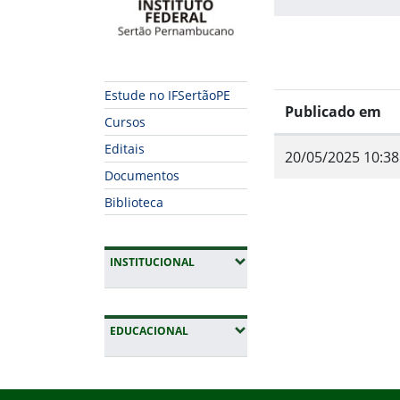
Estude no IFSertãoPE
Publicado em
Cursos
Editais
20/05/2025 10:38
Documentos
Biblioteca
(EXPANDIR SUBMENUS)
INSTITUCIONAL
Fim do conteúdo
(EXPANDIR SUBMENUS)
EDUCACIONAL
Início do rodapé
Fim da navegação