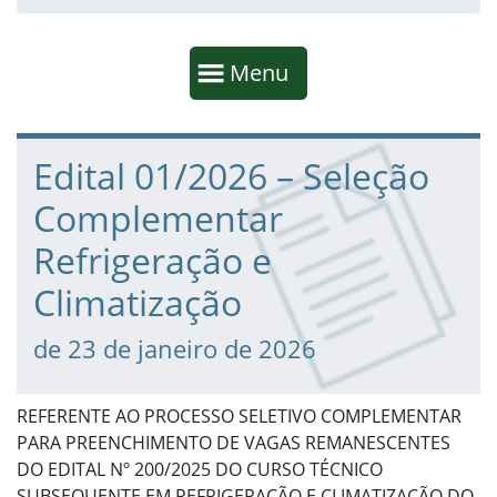
Início da navegação
Mostrar
Menu
Fim da navegação
Início do conteúdo
Edital 01/2026 – Seleção
Complementar
Refrigeração e
Climatização
de 23 de janeiro de 2026
REFERENTE AO PROCESSO SELETIVO COMPLEMENTAR
PARA PREENCHIMENTO DE VAGAS REMANESCENTES
DO EDITAL Nº 200/2025 DO CURSO TÉCNICO
SUBSEQUENTE EM REFRIGERAÇÃO E CLIMATIZAÇÃO DO