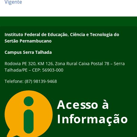
Vigente
Início do rodapé
Fim do conteúdo
Endereço
Instituto Federal de Educação, Ciência e Tecnologia do
Sertão Pernambucano
Campus Serra Talhada
Rodovia PE 320, KM 126, Zona Rural Caixa Postal 78 – Serra
Talhada/PE – CEP: 56903-000
Telefone: (87) 98139-9468