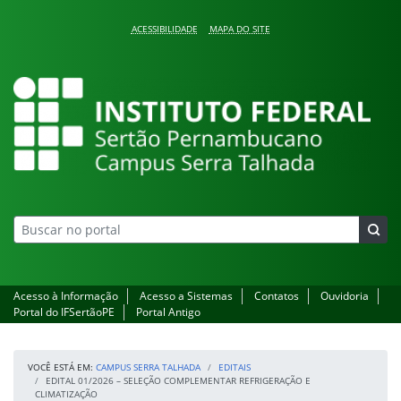
Pular para o conteúdo
ACESSIBILIDADE
MAPA DO SITE
Campus Serra Talhada
Acesso à Informação
Acesso a Sistemas
Contatos
Ouvidoria
Portal do IFSertãoPE
Portal Antigo
VOCÊ ESTÁ EM:
CAMPUS SERRA TALHADA
EDITAIS
EDITAL 01/2026 – SELEÇÃO COMPLEMENTAR REFRIGERAÇÃO E
CLIMATIZAÇÃO