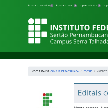
Pular para o conteúdo
Ir para o conteúdo
Ir para o menu
Ir para a busca
Ir 
1
2
3
Campus Serra Ta
VOCÊ ESTÁ EM:
CAMPUS SERRA TALHADA
EDITAIS
VIGENTE
Início da navegação
IFSertãoPE
Início do conteúdo
Editais 