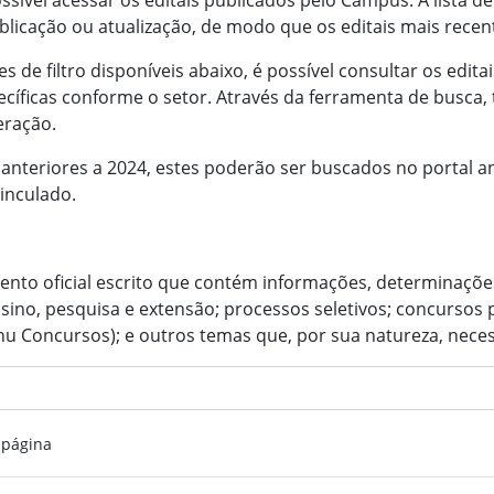
ssível acessar os editais publicados pelo Campus. A lista
blicação ou atualização, de modo que os editais mais rece
es de filtro disponíveis abaixo, é possível consultar os edit
cíficas conforme o setor. Através da ferramenta de busca, 
eração.
 anteriores a 2024, estes poderão ser buscados no portal a
vinculado.
ento oficial escrito que contém informações, determinaçõe
ino, pesquisa e extensão; processos seletivos; concursos 
nu Concursos); e outros temas que, por sua natureza, neces
 página