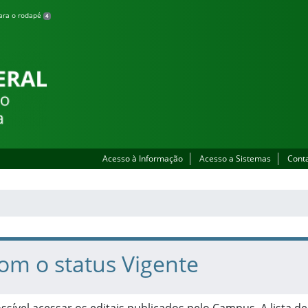
para o rodapé
4
lhada
Acesso à Informação
Acesso a Sistemas
Cont
com o status Vigente