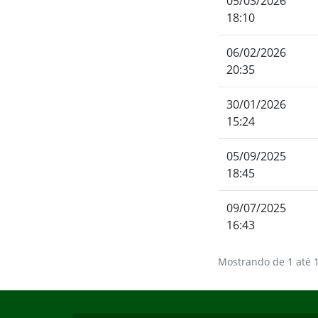
05/03/2026
18:10
06/02/2026
20:35
30/01/2026
15:24
05/09/2025
18:45
09/07/2025
16:43
Mostrando de 1 até 1
Início do rodapé
Fim do conteúdo