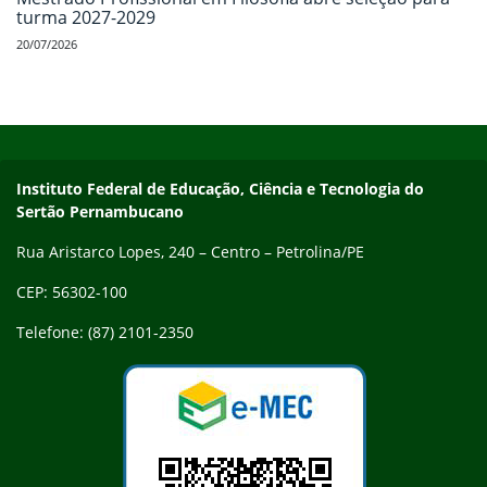
turma 2027-2029
20/07/2026
Início do rodapé
Fim do conteúdo
Endereço
Instituto Federal de Educação, Ciência e Tecnologia do
Sertão Pernambucano
Rua Aristarco Lopes, 240 – Centro – Petrolina/PE
CEP: 56302-100
Telefone: (87) 2101-2350