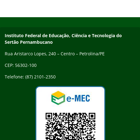
Início do rodapé
Fim do conteúdo
Endereço
Instituto Federal de Educação, Ciência e Tecnologia do
Sertão Pernambucano
Rua Aristarco Lopes, 240 – Centro – Petrolina/PE
CEP: 56302-100
Telefone: (87) 2101-2350