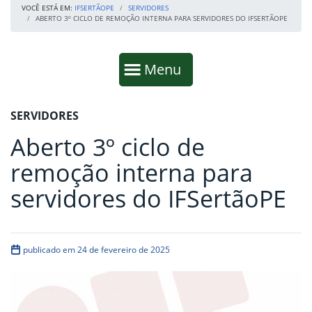
VOCÊ ESTÁ EM:
IFSERTÃOPE
SERVIDORES
ABERTO 3º CICLO DE REMOÇÃO INTERNA PARA SERVIDORES DO IFSERTÃOPE
Início da navegação
Mostrar
Menu
Fim da navegação
Início do conteúdo
SERVIDORES
Aberto 3º ciclo de
remoção interna para
servidores do IFSertãoPE
publicado em 24 de fevereiro de 2025