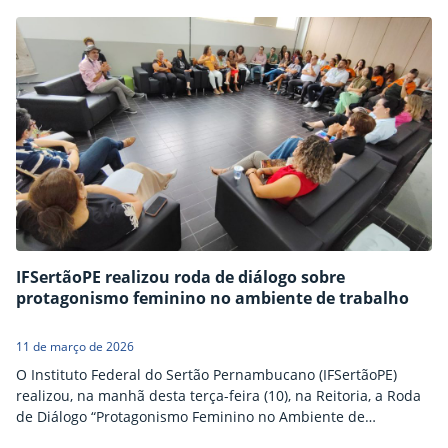
O evento reunirá gestores, coordenadores, bolsistas e
representantes dos Centros de Línguas da instituição com o
propósito de fortalecer as ações…
IFSertãoPE realizou roda de diálogo sobre
protagonismo feminino no ambiente de trabalho
11 de março de 2026
O Instituto Federal do Sertão Pernambucano (IFSertãoPE)
realizou, na manhã desta terça-feira (10), na Reitoria, a Roda
de Diálogo “Protagonismo Feminino no Ambiente de
Trabalho”, iniciativa voltada a promover reflexão e troca de