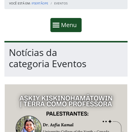
VOCÊ ESTÁ EM:
IFSERTÃOPE
EVENTOS
Início da navegação
Mostrar
Menu
Fim da navegação
Início do conteúdo
Notícias da
categoria Eventos