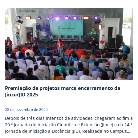
experiências entre mulheres que atuam na instituição. A
atividade foi destinada a servidoras, colaboradoras
terceirizadas e estagiárias e integrou as ações institucionais
voltadas à valorização e ao…
Premiação de projetos marca encerramento da
Jince/JID 2025
28 de novembro de 2025
Depois de três dias intensos de atividades, chegaram ao fim a
20.ª Jornada de Iniciação Científica e Extensão (Jince) e da 14.ª
Jornada de Iniciação à Docência (JID). Realizada no Campus
Santa Maria da Boa Vista, do Instituto Federal do Sertão