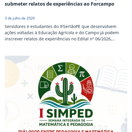
submeter relatos de experiências ao Forcampo
3 de julho de 2026
Servidores e estudantes do IFSertãoPE que desenvolvem
ações voltadas à Educação Agrícola e do Campo já podem
inscrever relatos de experiências no Edital nº 06/2026,
lançado pelo Fórum Nacional de Educação do Campo
(Forcampo), vinculado ao Conselho Nacional das Instituições
da Rede Federal de Educação Profissional, Científica e
Tecnológica (Conif). As submissões seguem abertas até a
próxima terça-feira (7), clicando…