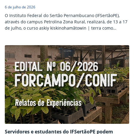
6 de julho de 2026
O Instituto Federal do Sertão Pernambucano (IFSertãoPE),
através do campus Petrolina Zona Rural, realizará, de 13 a 17
de julho, o curso askiy kiskinohamâtowin | terra como
professora: Pedagogia da Terra, Ecofeminismo e Justiça
Ambiental Decolonial: diálogo entre Brasil e Canadá. As
atividades ocorrerão no campus Petrolina. O curso será
ministrado pela Dra. Asfia Gulrukh Kamal, da University
College of…
Servidores e estudantes do IFSertãoPE podem