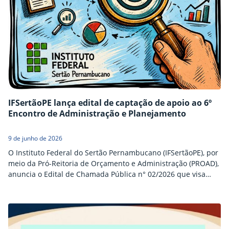
IFSertãoPE lança edital de captação de apoio ao 6º
Encontro de Administração e Planejamento
9 de junho de 2026
O Instituto Federal do Sertão Pernambucano (IFSertãoPE), por
meio da Pró-Reitoria de Orçamento e Administração (PROAD),
anuncia o Edital de Chamada Pública n° 02/2026 que visa
atrair apoio de pessoas jurídicas de direito privado, com ou
sem fins lucrativos, para a realização do 6º Encontro de
Administração e Planejamento que vai acontecer no campus
Petrolina Zona Rural do IFSertãoPE, do…