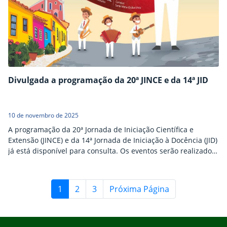
Divulgada a programação da 20ª JINCE e da 14ª JID
10 de novembro de 2025
A programação da 20ª Jornada de Iniciação Científica e
Extensão (JINCE) e da 14ª Jornada de Iniciação à Docência (JID)
já está disponível para consulta. Os eventos serão realizados
de 26 a 28 de novembro, no Campus Santa Maria da Boa
Vista. Nesta edição, a JINCE, a JID e a 12ª Mostra de Inovação e
Empreendedorismo terão como tema “Maré…
1
2
3
Próxima Página
Início do rodapé
Fim do conteúdo