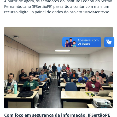
A partir de agora, os servidores do Instituto Federal do Sertão
Pernambucano (IFSertãoPE) passarão a contar com mais um
recurso digital: o painel de dados do projeto “MoviMente-se
pela Vida”. Resultado de uma parceria entre a Coordenação
de Qualidade de Vida, Saúde e Segurança do Trabalho
(CQVSST) e a Diretoria de Gestão de Tecnologia da Informação
(DGTI), a nova ferramenta possibilitará aos usuários o
acompanhamento de resultados e o acesso às informações
de edições anteriores do projeto.
Com foco em segurança da informação, IFSertãoPE