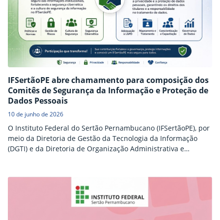
IFSertãoPE abre chamamento para composição dos
Comitês de Segurança da Informação e Proteção de
Dados Pessoais
10 de junho de 2026
O Instituto Federal do Sertão Pernambucano (IFSertãoPE), por
meio da Diretoria de Gestão da Tecnologia da Informação
(DGTI) e da Diretoria de Organização Administrativa e
Planejamento Estratégico (DOAPE), abriu chamamento para
servidores interessados em integrar dois importantes
colegiados institucionais voltados ao fortalecimento da
governança, da segurança da informação e da privacidade: o
Comitê Gestor de Segurança da Informação (CGSI) e…