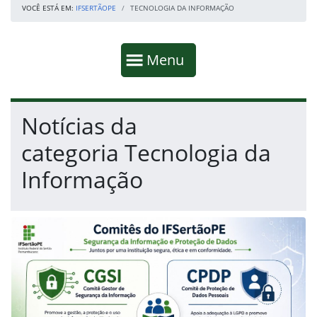
VOCÊ ESTÁ EM:
IFSERTÃOPE
TECNOLOGIA DA INFORMAÇÃO
Início da navegação
Mostrar
Menu
Fim da navegação
Início do conteúdo
Notícias da
categoria Tecnologia da
Informação