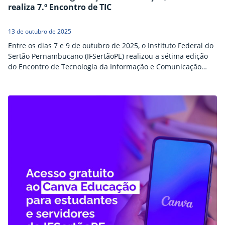
realiza 7.º Encontro de TIC
13 de outubro de 2025
Entre os dias 7 e 9 de outubro de 2025, o Instituto Federal do
Sertão Pernambucano (IFSertãoPE) realizou a sétima edição
do Encontro de Tecnologia da Informação e Comunicação
(TIC), com o tema “Fortalecendo a Segurança da Informação”.
Sediado na Reitoria do IFSertãoPE, o evento reuniu
profissionais da instituição e da Universidade Federal do
Vale do São Francisco (Univasf) durante três dias de
atividades voltadas para integração e a troca de experiências
entre os participantes.