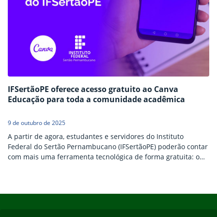
IFSertãoPE oferece acesso gratuito ao Canva
Educação para toda a comunidade acadêmica
9 de outubro de 2025
A partir de agora, estudantes e servidores do Instituto
Federal do Sertão Pernambucano (IFSertãoPE) poderão contar
com mais uma ferramenta tecnológica de forma gratuita: o
acesso ao Canva Educação. A iniciativa, implementada pela
Diretoria de Gestão de Tecnologia da Informação (DGTI),
possibilitará que toda a comunidade acadêmica utilize as
Início do rodapé
Fim do conteúdo
funcionalidades premium da plataforma, anteriormente
disponíveis apenas em planos pagos. Compartilhar…