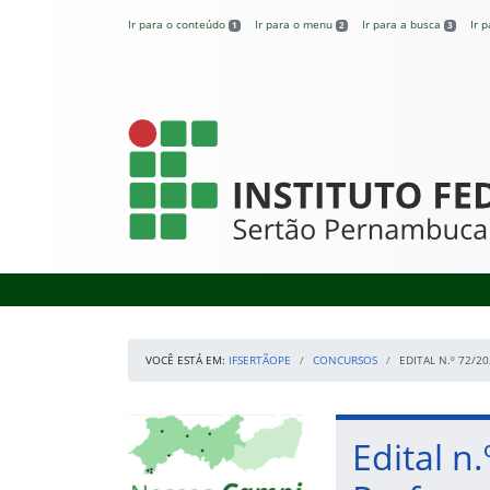
Pular para o conteúdo
Ir para o conteúdo
Ir para o menu
Ir para a busca
Ir 
1
2
3
IFSertãoPE
VOCÊ ESTÁ EM:
IFSERTÃOPE
CONCURSOS
EDITAL N.º 72/2
Início da navegação
Mapa Campi
Início do conteúdo
Edital n