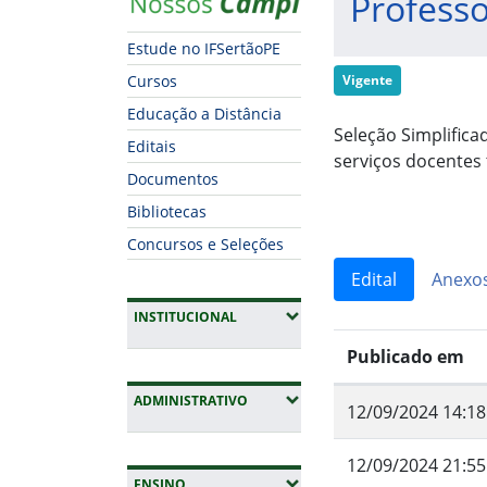
Professo
Estude no IFSertãoPE
Cursos
Vigente
Educação a Distância
Seleção Simplific
Editais
serviços docentes 
Documentos
Bibliotecas
Concursos e Seleções
Edital
Anexo
(EXPANDIR SUBMENUS)
INSTITUCIONAL
Publicado em
(EXPANDIR SUBMENUS)
ADMINISTRATIVO
12/09/2024 14:18
12/09/2024 21:55
(EXPANDIR SUBMENUS)
ENSINO