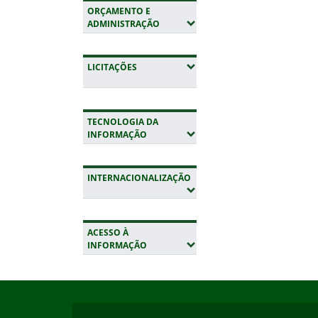
ORÇAMENTO E
(EXPANDIR SUBMENUS)
ADMINISTRAÇÃO
(EXPANDIR SUBMENUS)
LICITAÇÕES
TECNOLOGIA DA
(EXPANDIR SUBMENUS)
INFORMAÇÃO
INTERNACIONALIZAÇÃO
(EXPANDIR SUBMENUS)
ACESSO À
(EXPANDIR SUBMENUS)
INFORMAÇÃO
Início do rodapé
Fim da navegação