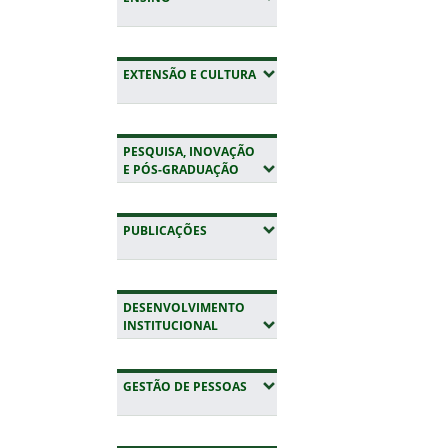
Fim do conteúdo
(EXPANDIR SUBMENUS)
EXTENSÃO E CULTURA
PESQUISA, INOVAÇÃO
(EXPANDIR SUBMENUS)
E PÓS-GRADUAÇÃO
(EXPANDIR SUBMENUS)
PUBLICAÇÕES
DESENVOLVIMENTO
(EXPANDIR SUBMENUS)
INSTITUCIONAL
(EXPANDIR SUBMENUS)
GESTÃO DE PESSOAS