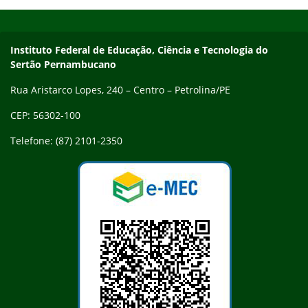
Início do rodapé
Fim do conteúdo
Endereço
Instituto Federal de Educação, Ciência e Tecnologia do
Sertão Pernambucano
Rua Aristarco Lopes, 240 – Centro – Petrolina/PE
CEP: 56302-100
Telefone: (87) 2101-2350