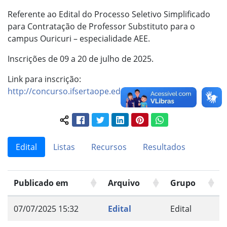
Referente ao Edital do Processo Seletivo Simplificado
para Contratação de Professor Substituto para o
campus Ouricuri – especialidade AEE.
Inscrições de 09 a 20 de julho de 2025.
Link para inscrição:
http://concurso.ifsertaope.edu.br/copese
.
Facebook
Twitter
LinkedIn
Pinterest
WhatsApp
Compartilhar conteúdo:
Edital
Listas
Recursos
Resultados
Publicado em
Arquivo
Grupo
07/07/2025 15:32
Edital
Edital