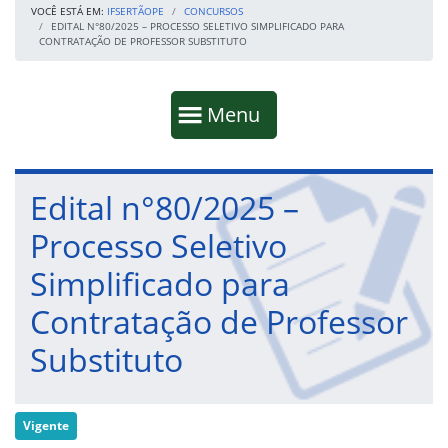
VOCÊ ESTÁ EM:
IFSERTÃOPE
CONCURSOS
EDITAL N°80/2025 – PROCESSO SELETIVO SIMPLIFICADO PARA
CONTRATAÇÃO DE PROFESSOR SUBSTITUTO
Início da navegação
Mostrar
Menu
Fim da navegação
Início do conteúdo
Edital n°80/2025 –
Processo Seletivo
Simplificado para
Contratação de Professor
Substituto
Vigente