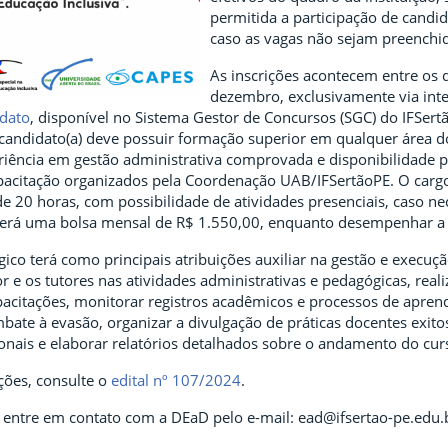
permitida a participação de candi
caso as vagas não sejam preenchi
As inscrições acontecem entre os d
dezembro, exclusivamente via inte
idato
, disponível no Sistema Gestor de Concursos (SGC) do IFSertã
) candidato(a) deve possuir formação superior em qualquer área d
iência em gestão administrativa comprovada e disponibilidade pa
pacitação organizados pela Coordenação UAB/IFSertãoPE. O carg
 20 horas, com possibilidade de atividades presenciais, caso nec
berá uma bolsa mensal de R$ 1.550,00, enquanto desempenhar a
ico terá como principais atribuições auxiliar na gestão e execuçã
 e os tutores nas atividades administrativas e pedagógicas, reali
acitações, monitorar registros acadêmicos e processos de apren
ate à evasão, organizar a divulgação de práticas docentes exitos
ionais e elaborar relatórios detalhados sobre o andamento do cur
ções, consulte o
edital nº 107/2024
.
 entre em contato com a DEaD pelo e-mail: ead@ifsertao-pe.edu.