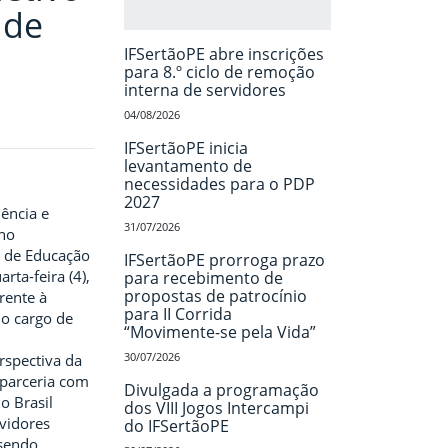
 de
IFSertãoPE abre inscrições
para 8.º ciclo de remoção
interna de servidores
04/08/2026
IFSertãoPE inicia
levantamento de
necessidades para o PDP
2027
iência e
31/07/2026
no
a de Educação
IFSertãoPE prorroga prazo
rta-feira (4),
para recebimento de
propostas de patrocínio
rente à
para II Corrida
do cargo de
“Movimente-se pela Vida”
30/07/2026
rspectiva da
 parceria com
Divulgada a programação
o Brasil
dos VIII Jogos Intercampi
rvidores
do IFSertãoPE
 sendo