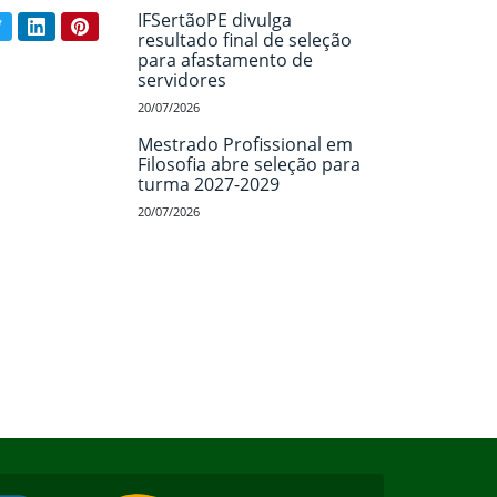
IFSertãoPE divulga
book
Twitter
LinkedIn
Pinterest
ar conteúdo:
resultado final de seleção
para afastamento de
servidores
20/07/2026
Mestrado Profissional em
Filosofia abre seleção para
turma 2027-2029
20/07/2026