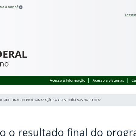
para o rodapé
4
ACESSIB
Acesso à Informação
Acesso a Sistemas
Ca
ULTADO FINAL DO PROGRAMA “AÇÃO SABERES INDÍGENAS NA ESCOLA”
o o resultado final do prog