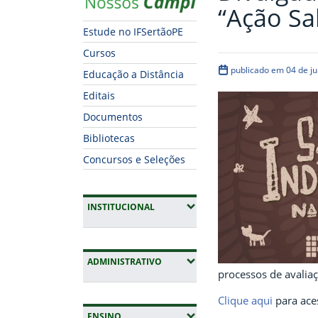
“Ação Sa
Estude no IFSertãoPE
Cursos
publicado em 04 de j
Educação a Distância
Editais
Documentos
Bibliotecas
Concursos e Seleções
(EXPANDIR SUBMENUS)
INSTITUCIONAL
(EXPANDIR SUBMENUS)
ADMINISTRATIVO
processos de avalia
Clique aqui
para aces
(EXPANDIR SUBMENUS)
ENSINO