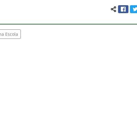
Face
Compartilh
na Escola