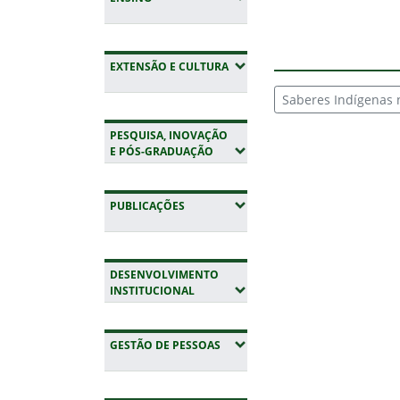
(EXPANDIR SUBMENUS)
EXTENSÃO E CULTURA
Saberes Indígenas 
PESQUISA, INOVAÇÃO
(EXPANDIR SUBMENUS)
E PÓS-GRADUAÇÃO
(EXPANDIR SUBMENUS)
PUBLICAÇÕES
DESENVOLVIMENTO
(EXPANDIR SUBMENUS)
INSTITUCIONAL
(EXPANDIR SUBMENUS)
GESTÃO DE PESSOAS