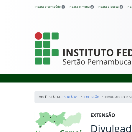
Pular para o conteúdo
Ir para o conteúdo
Ir para o menu
Ir para a busca
Ir 
1
2
3
IFSertãoPE
VOCÊ ESTÁ EM:
IFSERTÃOPE
EXTENSÃO
DIVULGADO O RES
Início da navegação
Mapa Campi
Início do conteúdo
EXTENSÃO
Divulgad