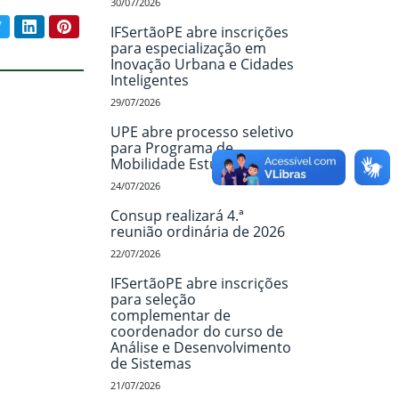
30/07/2026
book
Twitter
LinkedIn
Pinterest
IFSertãoPE abre inscrições
ar conteúdo:
para especialização em
Inovação Urbana e Cidades
Inteligentes
29/07/2026
UPE abre processo seletivo
para Programa de
Mobilidade Estudantil
24/07/2026
Consup realizará 4.ª
reunião ordinária de 2026
22/07/2026
IFSertãoPE abre inscrições
para seleção
complementar de
coordenador do curso de
Análise e Desenvolvimento
de Sistemas
21/07/2026