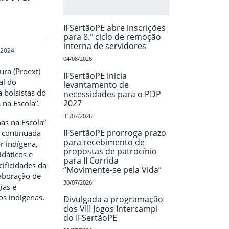
IFSertãoPE abre inscrições
para 8.º ciclo de remoção
interna de servidores
 2024
04/08/2026
ura (Proext)
IFSertãoPE inicia
al do
levantamento de
a bolsistas do
necessidades para o PDP
2027
na Escola”.
31/07/2026
as na Escola”
IFSertãoPE prorroga prazo
 continuada
para recebimento de
r indígena,
propostas de patrocínio
idáticos e
para II Corrida
ificidades da
“Movimente-se pela Vida”
laboração de
30/07/2026
ias e
s indígenas.
Divulgada a programação
dos VIII Jogos Intercampi
do IFSertãoPE