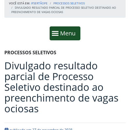
VOCÊ ESTÁ EM:
IFSERTÃOPE
PROCESSOS SELETIVOS
DIVULGADO RESULTADO PARCIAL DE PROCESSO SELETIVO DESTINADO AO
PREENCHIMENTO DE VAGAS OCIOSAS
Início da navegação
Mostrar
Menu
Fim da navegação
Início do conteúdo
PROCESSOS SELETIVOS
Divulgado resultado
parcial de Processo
Seletivo destinado ao
preenchimento de vagas
ociosas
publicado em 27 de novembro de 2025