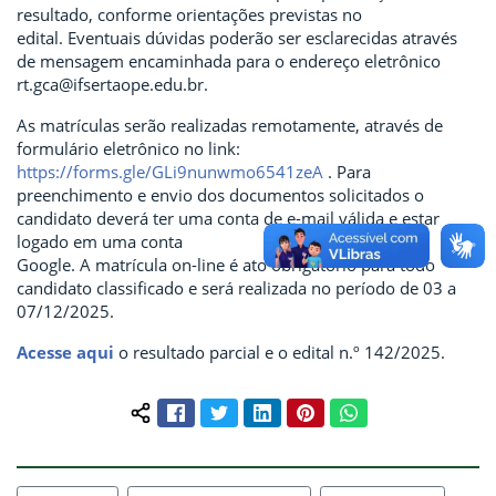
resultado, conforme orientações previstas no
edital. Eventuais dúvidas poderão ser esclarecidas através
de mensagem encaminhada para o endereço eletrônico
rt.gca@ifsertaope.edu.br.
As matrículas serão realizadas remotamente, através de
formulário eletrônico no link:
https://forms.gle/GLi9nunwmo6541zeA
. Para
preenchimento e envio dos documentos solicitados o
candidato deverá ter uma conta de e-mail válida e estar
logado em uma conta
Google. A matrícula on-line é ato obrigatório para todo
candidato classificado e será realizada no período de 03 a
07/12/2025.
Acesse aqui
o resultado parcial e o edital n.º 142/2025.
Facebook
Twitter
LinkedIn
Pinterest
WhatsApp
Compartilhar conteúdo: