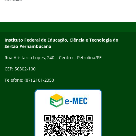
Início do rodapé
Fim do conteúdo
Endereço
Instituto Federal de Educação, Ciência e Tecnologia do
Sertão Pernambucano
Rua Aristarco Lopes, 240 – Centro – Petrolina/PE
CEP: 56302-100
Telefone: (87) 2101-2350