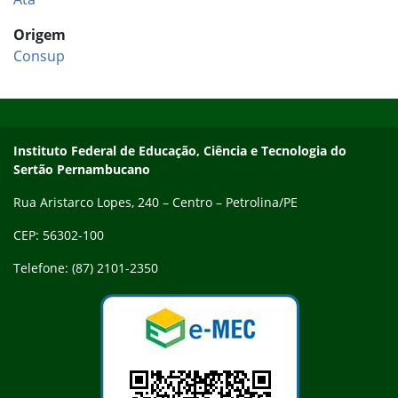
Origem
Consup
Início do rodapé
Fim do conteúdo
Endereço
Instituto Federal de Educação, Ciência e Tecnologia do
Sertão Pernambucano
Rua Aristarco Lopes, 240 – Centro – Petrolina/PE
CEP: 56302-100
Telefone: (87) 2101-2350