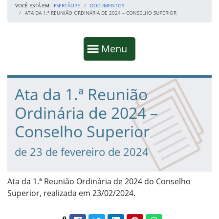
VOCÊ ESTÁ EM:
IFSERTÃOPE
DOCUMENTOS
ATA DA 1.ª REUNIÃO ORDINÁRIA DE 2024 – CONSELHO SUPERIOR
Início da navegação
Mostrar
Menu
Fim da navegação
Início do conteúdo
Ata da 1.ª Reunião
Ordinária de 2024 –
Conselho Superior
de 23 de fevereiro de 2024
Ata da 1.ª Reunião Ordinária de 2024 do Conselho
Superior, realizada em 23/02/2024.