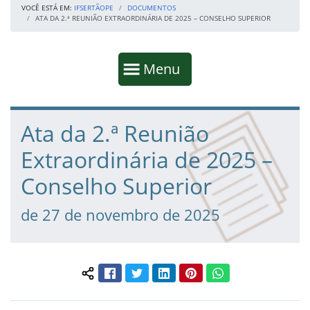
VOCÊ ESTÁ EM:
IFSERTÃOPE
DOCUMENTOS
ATA DA 2.ª REUNIÃO EXTRAORDINÁRIA DE 2025 – CONSELHO SUPERIOR
Início da navegação
Mostrar
Menu
Fim da navegação
Início do conteúdo
Ata da 2.ª Reunião
Extraordinária de 2025 –
Conselho Superior
de 27 de novembro de 2025
Facebook
Twitter
LinkedIn
Pinterest
WhatsApp
Compartilhar conteúdo: