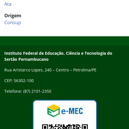
Ata
Origem
Consup
Início do rodapé
Fim do conteúdo
Endereço
Instituto Federal de Educação, Ciência e Tecnologia do
Sertão Pernambucano
Rua Aristarco Lopes, 240 – Centro – Petrolina/PE
CEP: 56302-100
Telefone: (87) 2101-2350