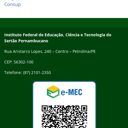
Consup
Início do rodapé
Fim do conteúdo
Endereço
Instituto Federal de Educação, Ciência e Tecnologia do
Sertão Pernambucano
Rua Aristarco Lopes, 240 – Centro – Petrolina/PE
CEP: 56302-100
Telefone: (87) 2101-2350