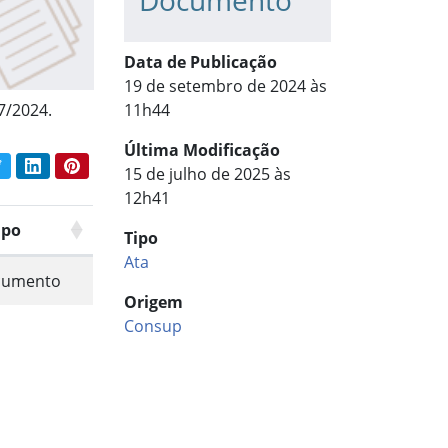
Documento
Data de Publicação
19 de setembro de 2024 às
7/2024.
11h44
Última Modificação
book
Twitter
LinkedIn
Pinterest
15 de julho de 2025 às
har conteúdo:
12h41
upo
Tipo
Ata
cumento
Origem
Consup