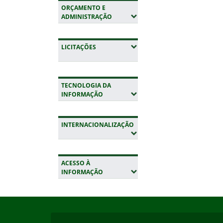
ORÇAMENTO E
(EXPANDIR SUBMENUS)
ADMINISTRAÇÃO
(EXPANDIR SUBMENUS)
LICITAÇÕES
TECNOLOGIA DA
(EXPANDIR SUBMENUS)
INFORMAÇÃO
INTERNACIONALIZAÇÃO
(EXPANDIR SUBMENUS)
ACESSO À
(EXPANDIR SUBMENUS)
INFORMAÇÃO
Início do rodapé
Fim da navegação