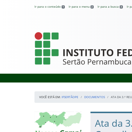
Pular para o conteúdo
Ir para o conteúdo
Ir para o menu
Ir para a busca
Ir 
1
2
3
IFSertãoPE
VOCÊ ESTÁ EM:
IFSERTÃOPE
DOCUMENTOS
ATA DA 3.ª RE
Início da navegação
Mapa Campi
Início do conteúdo
Ata da 3